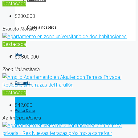
Destacada
$200,000
Únete a nosotros
Evaristo Morales
Destacada
Blog
$9,300,000
Zona Universitaria
Contacto
Destacada
$42,000
Punta Cana
Av. Independencia