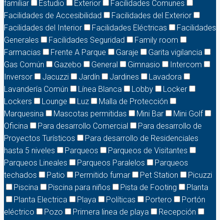
familiar
Estudio
Exterior
Facilidades Comunes
Facilidades de Accesibilidad
Facilidades del Exterior
Facilidades del Interior
Facilidades Eléctricas
Facilidades
Generales
Facilidades Seguridad
Family room
Farmacias
Frente A Parque
Garaje
Garita vigilancia
Gas Común
Gazebo
General
Gimnasio
Intercom
Inversor
Jacuzzi
Jardín
Jardines
Lavadora
Lavandería Común
Línea Blanca
Lobby
Locker
Lockers
Lounge
Luz
Malla de Protección
Marquesina
Mascotas permitidas
Mini Bar
Mini Golf
Oficina
Para desarrollo Comercial
Para desarrollo de
Proyectos Turísticos
Para desarrollo de Residenciales
hasta 5 niveles
Parqueos
Parqueos de Visitantes
Parqueos Lineales
Parqueos Paralelos
Parqueos
techados
Patio
Permitido fumar
Pet Station
Picuzzi
Piscina
Piscina para niños
Pista de Footing
Planta
Planta Electrica
Playa
Políticas
Portero
Portón
eléctrico
Pozo
Primera linea de playa
Recepción