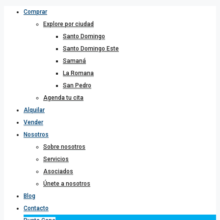
Comprar
Explore por ciudad
Santo Domingo
Santo Domingo Este
Samaná
La Romana
San Pedro
Agenda tu cita
Alquilar
Vender
Nosotros
Sobre nosotros
Servicios
Asociados
Únete a nosotros
Blog
Contacto