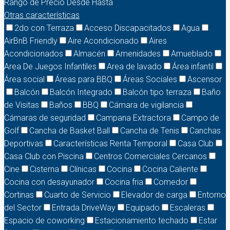
Rango de Precio
Desde
Hasta
Otras características
2do con Terraza
Acceso Discapacitados
Agua
AirBnB Friendly
Aire Acondicionado
Aires
Acondicionados
Almacén
Amenidades
Amueblado
Area De Juegos Infantiles
Area de lavado
Área infantil
Área social
Áreas para BBQ
Áreas Sociales
Ascensor
Balcón
Balcón Integrado
Balcón tipo terraza
Baño
de Visitas
Baños
BBQ
Cámara de vigilancia
Cámaras de seguridad
Campana Extractora
Campo de
Golf
Cancha de Basket Ball
Cancha de Tenis
Canchas
Deportivas
Características Renta Temporal
Casa Club
Casa Club con Piscina
Centros Comerciales Cercanos
Cine
Cisterna
Clínicas
Cocina
Cocina Caliente
Cocina con desayunador
Cocina fria
Comedor
Cortinas
Cuarto de Servicio
Elevador de carga
Entorno
del Sector
Entrada DriveWay
Equipado
Escaleras
Espacio de coworking
Estacionamiento techado
Estar