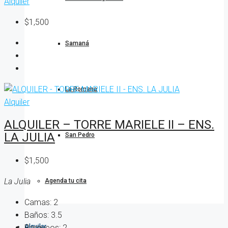
Alquiler
$1,500
Samaná
La Romana
Alquiler
ALQUILER – TORRE MARIELE II – ENS.
LA JULIA
San Pedro
$1,500
La Julia
Agenda tu cita
Camas:
2
Baños:
3.5
Parqueos:
2
Alquilar