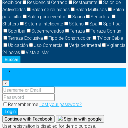
Recibidor
Residencial Cerrado
Restaurante
Salón de
Actividades
Salón de reuniones
Salón Multiusos
Salon
para billar
Salón para eventos
Sauna
Secadora
Shutters
Sistema Inteligente
Sótano
Spa
Sport bar
Sportbar
Supermercados
Terraza
Terraza Común
Terraza Exclusiva
Tipo de Construcción
TV por Cable
Ubicación
Uso Comercial
Verja perimetral
Vigilancia
24 horas
Vista al Mar
Buscar
Login
×
Remember me
Lost your password?
Login
Continue with Facebook
Sign in with google
User registration is disabled for demo purpose.