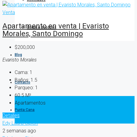
Venta
Apartamento en venta | Evaristo
Únete a nosotros
Morales, Santo Domingo
$200,000
Blog
Evaristo Morales
Cama:
1
Baños:
1.5
Contacto
Parqueo:
1
60.5
M²
Apartamentos
Punta Cana
Detalles
Edy Laura Cipion
2 semanas ago