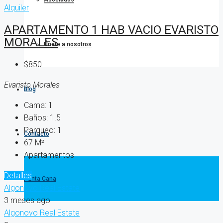
Alquiler
APARTAMENTO 1 HAB VACIO EVARISTO
MORALES
Únete a nosotros
$850
Evaristo Morales
Blog
Cama:
1
Baños:
1.5
Parqueo:
1
Contacto
67
M²
Apartamentos
Detalles
Punta Cana
Algonovo Real Estate
3 meses ago
Algonovo Real Estate