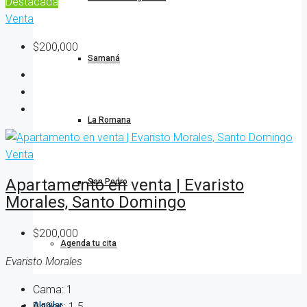
Destacada
Venta
$200,000
Samaná
La Romana
Venta
Apartamento en venta | Evaristo
San Pedro
Morales, Santo Domingo
$200,000
Agenda tu cita
Evaristo Morales
Cama:
1
Baños:
1.5
Alquilar