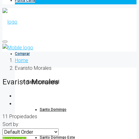
Punta Cana
Comprar
Home
Evaristo Morales
Evaristo Morales
Explore por ciudad
Santo Domingo
11 Propiedades
Sort by:
Santo Domingo Este