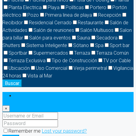
Planta Electrica
Playa
Políticas
Portero
Portón
eléctrico
Pozo
Primera linea de playa
Recepción
Recibidor
Residencial Cerrado
Restaurante
Salón de
Actividades
Salón de reuniones
Salón Multiusos
Salon
para billar
Salón para eventos
Sauna
Secadora
Shutters
Sistema Inteligente
Sótano
Spa
Sport bar
Sportbar
Supermercados
Terraza
Terraza Común
Terraza Exclusiva
Tipo de Construcción
TV por Cable
Ubicación
Uso Comercial
Verja perimetral
Vigilancia
24 horas
Vista al Mar
Buscar
Login
×
Remember me
Lost your password?