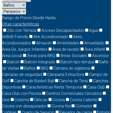
Rango de Precio
Desde
Hasta
Otras características
2do con Terraza
Acceso Discapacitados
Agua
AirBnB Friendly
Aire Acondicionado
Aires
Acondicionados
Almacén
Amenidades
Amueblado
Area De Juegos Infantiles
Area de lavado
Área infantil
Área social
Áreas para BBQ
Áreas Sociales
Ascensor
Balcón
Balcón Integrado
Balcón tipo terraza
Baño
de Visitas
Baños
BBQ
Cámara de vigilancia
Cámaras de seguridad
Campana Extractora
Campo de
Golf
Cancha de Basket Ball
Cancha de Tenis
Canchas
Deportivas
Características Renta Temporal
Casa Club
Casa Club con Piscina
Centros Comerciales Cercanos
Cine
Cisterna
Clínicas
Cocina
Cocina Caliente
Cocina con desayunador
Cocina fria
Comedor
Cortinas
Cuarto de Servicio
Elevador de carga
Entorno