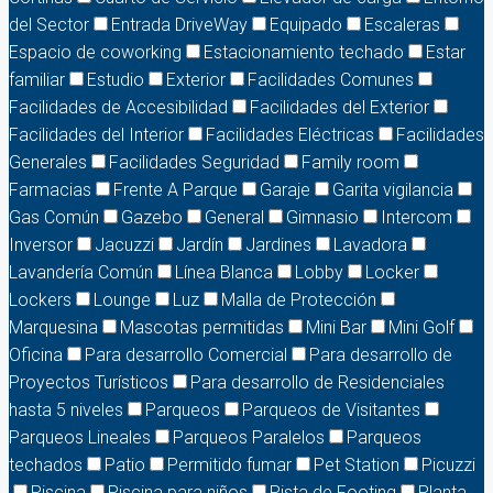
del Sector
Entrada DriveWay
Equipado
Escaleras
Espacio de coworking
Estacionamiento techado
Estar
familiar
Estudio
Exterior
Facilidades Comunes
Facilidades de Accesibilidad
Facilidades del Exterior
Facilidades del Interior
Facilidades Eléctricas
Facilidades
Generales
Facilidades Seguridad
Family room
Farmacias
Frente A Parque
Garaje
Garita vigilancia
Gas Común
Gazebo
General
Gimnasio
Intercom
Inversor
Jacuzzi
Jardín
Jardines
Lavadora
Lavandería Común
Línea Blanca
Lobby
Locker
Lockers
Lounge
Luz
Malla de Protección
Marquesina
Mascotas permitidas
Mini Bar
Mini Golf
Oficina
Para desarrollo Comercial
Para desarrollo de
Proyectos Turísticos
Para desarrollo de Residenciales
hasta 5 niveles
Parqueos
Parqueos de Visitantes
Parqueos Lineales
Parqueos Paralelos
Parqueos
techados
Patio
Permitido fumar
Pet Station
Picuzzi
Piscina
Piscina para niños
Pista de Footing
Planta