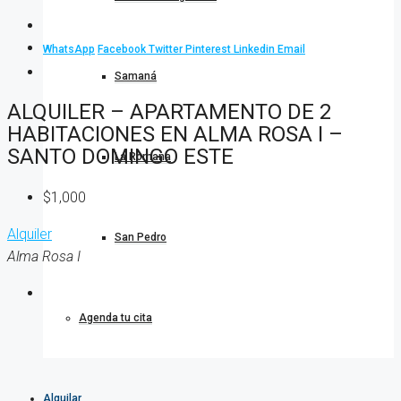
WhatsApp
Facebook
Twitter
Pinterest
Linkedin
Email
Samaná
ALQUILER – APARTAMENTO DE 2
HABITACIONES EN ALMA ROSA I –
SANTO DOMINGO ESTE
La Romana
$1,000
Alquiler
San Pedro
Alma Rosa I
Agenda tu cita
Alquilar