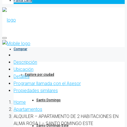
Punta Cana
Comprar
Descripción
Ubicación
Explore por ciudad
Detalles
Programar llamada con el Asesor
Propiedades similares
Santo Domingo
Home
Apartamentos
ALQUILER – APARTAMENTO DE 2 HABITACIONES EN
ALMA ROSA I – SANTO DOMINGO ESTE
Santo Domingo Este