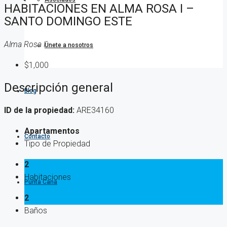
HABITACIONES EN ALMA ROSA I –
SANTO DOMINGO ESTE
Alma Rosa I
Únete a nosotros
$1,000
Descripción general
Blog
ID de la propiedad:
ARE34160
Apartamentos
Contacto
Tipo de Propiedad
2
Habitaciones
Punta Cana
2
Baños