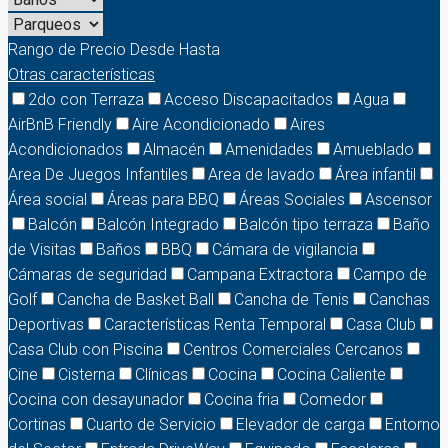
Rango de Precio
Desde
Hasta
Otras características
2do con Terraza
Acceso Discapacitados
Agua
AirBnB Friendly
Aire Acondicionado
Aires
Acondicionados
Almacén
Amenidades
Amueblado
Area De Juegos Infantiles
Area de lavado
Área infantil
Área social
Áreas para BBQ
Áreas Sociales
Ascensor
Balcón
Balcón Integrado
Balcón tipo terraza
Baño
de Visitas
Baños
BBQ
Cámara de vigilancia
Cámaras de seguridad
Campana Extractora
Campo de
Golf
Cancha de Basket Ball
Cancha de Tenis
Canchas
Deportivas
Características Renta Temporal
Casa Club
Casa Club con Piscina
Centros Comerciales Cercanos
Cine
Cisterna
Clínicas
Cocina
Cocina Caliente
Cocina con desayunador
Cocina fria
Comedor
Cortinas
Cuarto de Servicio
Elevador de carga
Entorno