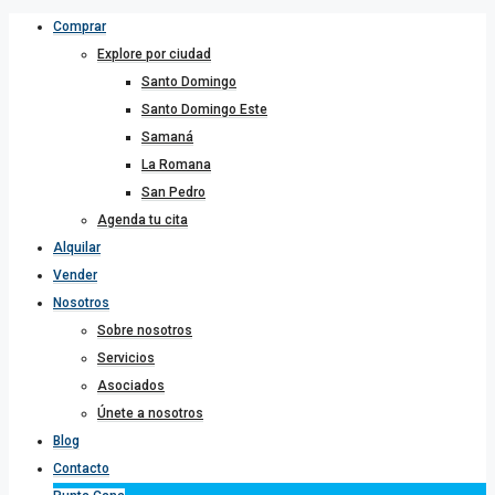
Comprar
Explore por ciudad
Santo Domingo
Santo Domingo Este
Samaná
La Romana
San Pedro
Agenda tu cita
Alquilar
Vender
Nosotros
Sobre nosotros
Servicios
Asociados
Únete a nosotros
Blog
Contacto