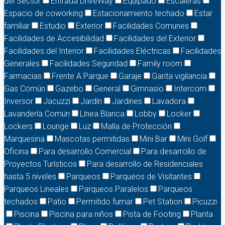
del Sector
Entrada DriveWay
Equipado
Escaleras
Espacio de coworking
Estacionamiento techado
Estar
familiar
Estudio
Exterior
Facilidades Comunes
Facilidades de Accesibilidad
Facilidades del Exterior
Facilidades del Interior
Facilidades Eléctricas
Facilidades
Generales
Facilidades Seguridad
Family room
Farmacias
Frente A Parque
Garaje
Garita vigilancia
Gas Común
Gazebo
General
Gimnasio
Intercom
Inversor
Jacuzzi
Jardín
Jardines
Lavadora
Lavandería Común
Línea Blanca
Lobby
Locker
Lockers
Lounge
Luz
Malla de Protección
Marquesina
Mascotas permitidas
Mini Bar
Mini Golf
Oficina
Para desarrollo Comercial
Para desarrollo de
Proyectos Turísticos
Para desarrollo de Residenciales
hasta 5 niveles
Parqueos
Parqueos de Visitantes
Parqueos Lineales
Parqueos Paralelos
Parqueos
techados
Patio
Permitido fumar
Pet Station
Picuzzi
Piscina
Piscina para niños
Pista de Footing
Planta