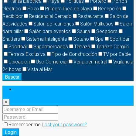
Planta Electrica
Playa
Políticas
Portero
Portón
eléctrico
Pozo
Primera linea de playa
Recepción
Recibidor
Residencial Cerrado
Restaurante
Salón de
Actividades
Salón de reuniones
Salón Multiusos
Salon
para billar
Salón para eventos
Sauna
Secadora
Shutters
Sistema Inteligente
Sótano
Spa
Sport bar
Sportbar
Supermercados
Terraza
Terraza Común
Terraza Exclusiva
Tipo de Construcción
TV por Cable
Ubicación
Uso Comercial
Verja perimetral
Vigilancia
24 horas
Vista al Mar
Buscar
Login
×
Remember me
Lost your password?
Login