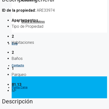
ID de la propiedad:
ARE33974
Apartamentos
Únete a nosotros
Tipo de Propiedad
2
Habitaciones
Blog
2
Baños
Contacto
1
Parqueo
81.13
Punta Cana
M²
Descripción