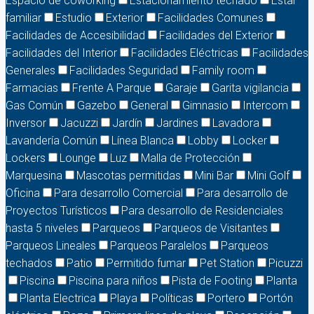
Espacio de coworking
Estacionamiento techado
Estar
familiar
Estudio
Exterior
Facilidades Comunes
Facilidades de Accesibilidad
Facilidades del Exterior
Facilidades del Interior
Facilidades Eléctricas
Facilidades
Generales
Facilidades Seguridad
Family room
Farmacias
Frente A Parque
Garaje
Garita vigilancia
Gas Común
Gazebo
General
Gimnasio
Intercom
Inversor
Jacuzzi
Jardín
Jardines
Lavadora
Lavandería Común
Línea Blanca
Lobby
Locker
Lockers
Lounge
Luz
Malla de Protección
Marquesina
Mascotas permitidas
Mini Bar
Mini Golf
Oficina
Para desarrollo Comercial
Para desarrollo de
Proyectos Turísticos
Para desarrollo de Residenciales
hasta 5 niveles
Parqueos
Parqueos de Visitantes
Parqueos Lineales
Parqueos Paralelos
Parqueos
techados
Patio
Permitido fumar
Pet Station
Picuzzi
Piscina
Piscina para niños
Pista de Footing
Planta
Planta Electrica
Playa
Políticas
Portero
Portón