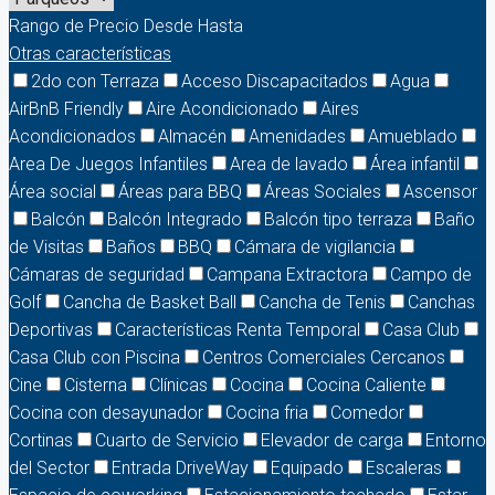
Rango de Precio
Desde
Hasta
Otras características
2do con Terraza
Acceso Discapacitados
Agua
AirBnB Friendly
Aire Acondicionado
Aires
Acondicionados
Almacén
Amenidades
Amueblado
Area De Juegos Infantiles
Area de lavado
Área infantil
Área social
Áreas para BBQ
Áreas Sociales
Ascensor
Balcón
Balcón Integrado
Balcón tipo terraza
Baño
de Visitas
Baños
BBQ
Cámara de vigilancia
Cámaras de seguridad
Campana Extractora
Campo de
Golf
Cancha de Basket Ball
Cancha de Tenis
Canchas
Deportivas
Características Renta Temporal
Casa Club
Casa Club con Piscina
Centros Comerciales Cercanos
Cine
Cisterna
Clínicas
Cocina
Cocina Caliente
Cocina con desayunador
Cocina fria
Comedor
Cortinas
Cuarto de Servicio
Elevador de carga
Entorno
del Sector
Entrada DriveWay
Equipado
Escaleras