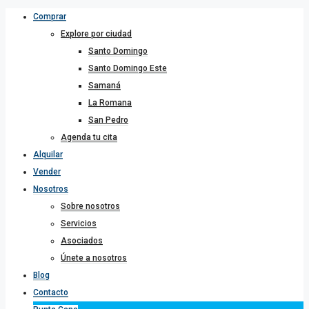
Comprar
Explore por ciudad
Santo Domingo
Santo Domingo Este
Samaná
La Romana
San Pedro
Agenda tu cita
Alquilar
Vender
Nosotros
Sobre nosotros
Servicios
Asociados
Únete a nosotros
Blog
Contacto