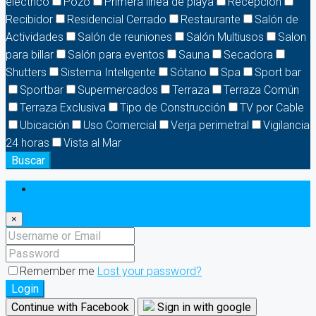
eléctrico
Pozo
Primera linea de playa
Recepción
Recibidor
Residencial Cerrado
Restaurante
Salón de
Actividades
Salón de reuniones
Salón Multiusos
Salon
para billar
Salón para eventos
Sauna
Secadora
Shutters
Sistema Inteligente
Sótano
Spa
Sport bar
Sportbar
Supermercados
Terraza
Terraza Común
Terraza Exclusiva
Tipo de Construcción
TV por Cable
Ubicación
Uso Comercial
Verja perimetral
Vigilancia
24 horas
Vista al Mar
Buscar
Login
×
Remember me
Lost your password?
Login
Continue with Facebook
Sign in with google