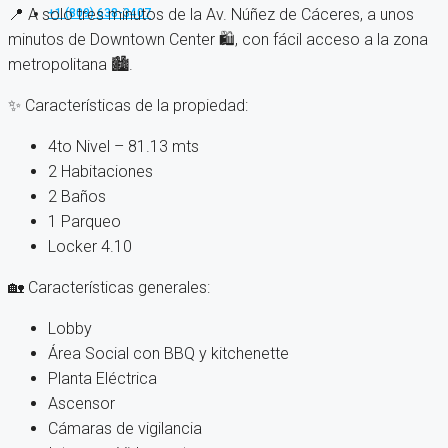
📍 A solo tres minutos de la Av. Núñez de Cáceres, a unos
+1 (809) 638-3407
minutos de Downtown Center 🛍️, con fácil acceso a la zona
metropolitana 🏙️.
✨ Características de la propiedad:
4to Nivel – 81.13 mts
2 Habitaciones
2 Baños
1 Parqueo
Locker 4.10
🏡 Características generales:
Lobby
Área Social con BBQ y kitchenette
Planta Eléctrica
Ascensor
Cámaras de vigilancia