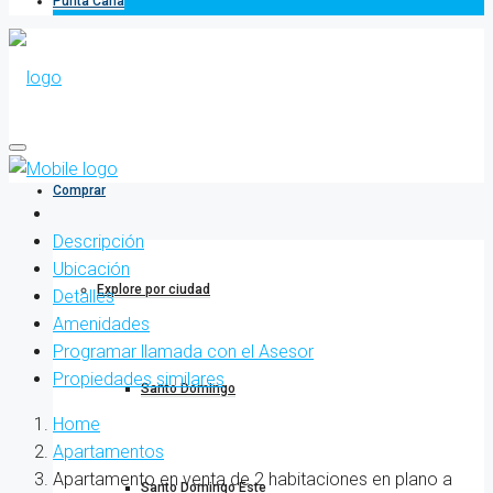
Punta Cana
Comprar
Descripción
Ubicación
Explore por ciudad
Detalles
Amenidades
Programar llamada con el Asesor
Propiedades similares
Santo Domingo
Home
Apartamentos
Apartamento en venta de 2 habitaciones en plano a
Santo Domingo Este