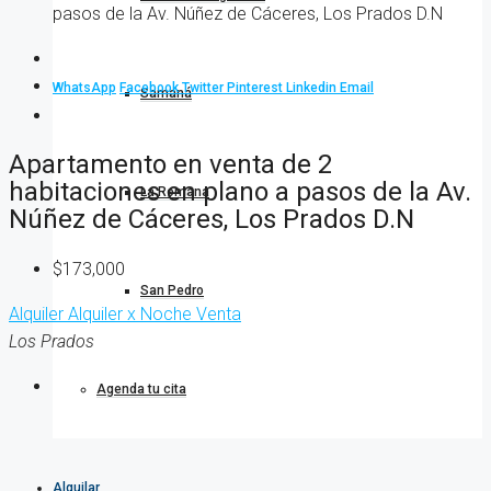
pasos de la Av. Núñez de Cáceres, Los Prados D.N
WhatsApp
Facebook
Twitter
Pinterest
Linkedin
Email
Samaná
Apartamento en venta de 2
habitaciones en plano a pasos de la Av.
La Romana
Núñez de Cáceres, Los Prados D.N
$173,000
San Pedro
Alquiler
Alquiler x Noche
Venta
Los Prados
Agenda tu cita
Alquilar