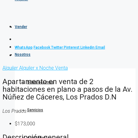
Vender
WhatsApp
Facebook
Twitter
Pinterest
Linkedin
Email
Nosotros
Alquiler
Alquiler x Noche
Venta
Apartamento en venta de 2
Sobre nosotros
habitaciones en plano a pasos de la Av.
Núñez de Cáceres, Los Prados D.N
Servicios
Los Prados
$173,000
Descripción general
Asociados