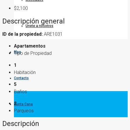
$2,100
Descripción general
Únete a nosotros
ID de la propiedad:
ARE1031
Apartamentos
Blog
Tipo de Propiedad
1
Habitación
Contacto
5
Baños
2
Punta Cana
Parqueos
Descripción