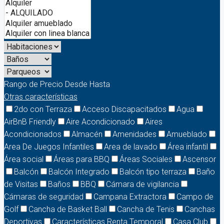
Rango de Precio
Desde
Hasta
Otras características
2do con Terraza
Acceso Discapacitados
Agua
AirBnB Friendly
Aire Acondicionado
Aires
Acondicionados
Almacén
Amenidades
Amueblado
Area De Juegos Infantiles
Area de lavado
Área infantil
Área social
Áreas para BBQ
Áreas Sociales
Ascensor
Balcón
Balcón Integrado
Balcón tipo terraza
Baño
de Visitas
Baños
BBQ
Cámara de vigilancia
Cámaras de seguridad
Campana Extractora
Campo de
Golf
Cancha de Basket Ball
Cancha de Tenis
Canchas
Deportivas
Características Renta Temporal
Casa Club