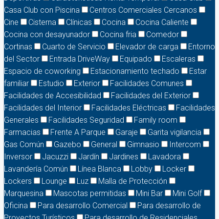
Casa Club con Piscina
Centros Comerciales Cercanos
Cine
Cisterna
Clínicas
Cocina
Cocina Caliente
Cocina con desayunador
Cocina fria
Comedor
Cortinas
Cuarto de Servicio
Elevador de carga
Entorno
del Sector
Entrada DriveWay
Equipado
Escaleras
Espacio de coworking
Estacionamiento techado
Estar
familiar
Estudio
Exterior
Facilidades Comunes
Facilidades de Accesibilidad
Facilidades del Exterior
Facilidades del Interior
Facilidades Eléctricas
Facilidades
Generales
Facilidades Seguridad
Family room
Farmacias
Frente A Parque
Garaje
Garita vigilancia
Gas Común
Gazebo
General
Gimnasio
Intercom
Inversor
Jacuzzi
Jardín
Jardines
Lavadora
Lavandería Común
Línea Blanca
Lobby
Locker
Lockers
Lounge
Luz
Malla de Protección
Marquesina
Mascotas permitidas
Mini Bar
Mini Golf
Oficina
Para desarrollo Comercial
Para desarrollo de
Proyectos Turísticos
Para desarrollo de Residenciales