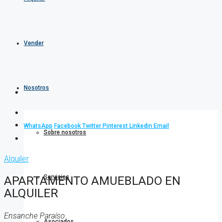
Vender
Nosotros
WhatsApp
Facebook
Twitter
Pinterest
Linkedin
Email
Sobre nosotros
Alquiler
Servicios
APARTAMENTO AMUEBLADO EN
ALQUILER
Ensanche Paraíso
Asociados