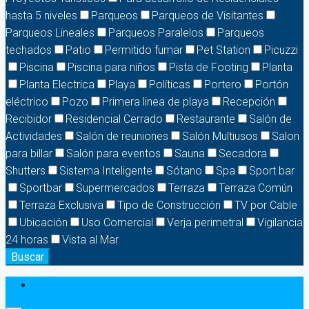
hasta 5 niveles
Parqueos
Parqueos de Visitantes
Parqueos Lineales
Parqueos Paralelos
Parqueos
techados
Patio
Permitido fumar
Pet Station
Picuzzi
Piscina
Piscina para niños
Pista de Footing
Planta
Planta Electrica
Playa
Políticas
Portero
Portón
eléctrico
Pozo
Primera linea de playa
Recepción
Recibidor
Residencial Cerrado
Restaurante
Salón de
Actividades
Salón de reuniones
Salón Multiusos
Salon
para billar
Salón para eventos
Sauna
Secadora
Shutters
Sistema Inteligente
Sótano
Spa
Sport bar
Sportbar
Supermercados
Terraza
Terraza Común
Terraza Exclusiva
Tipo de Construcción
TV por Cable
Ubicación
Uso Comercial
Verja perimetral
Vigilancia
24 horas
Vista al Mar
Buscar
Login