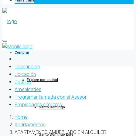
Punta Cana
Comprar
Descripción
Ubicación
Explore por ciudad
Detalles
Amenidades
Programar llamada con el Asesor
Propiedades similares
Santo Domingo
Home
Apartamentos
APARTAMENTO AMUEBLADO EN ALQUILER
Santo Domingo Este