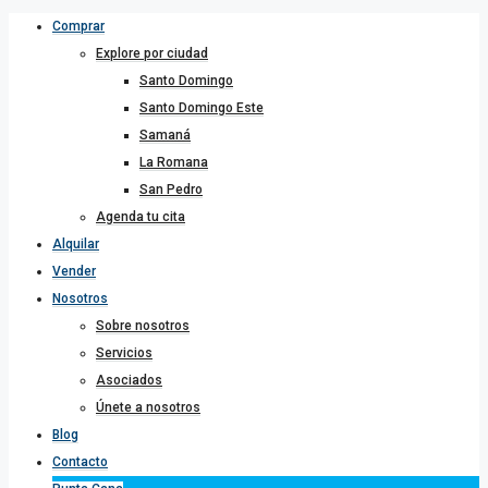
Comprar
Explore por ciudad
Santo Domingo
Santo Domingo Este
Samaná
La Romana
San Pedro
Agenda tu cita
Alquilar
Vender
Nosotros
Sobre nosotros
Servicios
Asociados
Únete a nosotros
Blog
Contacto