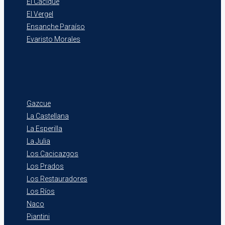
El Cacique
El Vergel
Ensanche Paraíso
Evaristo Morales
Gazcue
La Castellana
La Esperilla
La Julia
Los Cacicazgos
Los Prados
Los Restauradores
Los Ríos
Naco
Piantini