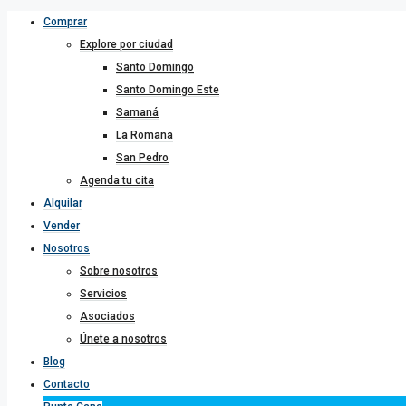
Comprar
Explore por ciudad
Santo Domingo
Santo Domingo Este
Samaná
La Romana
San Pedro
Agenda tu cita
Alquilar
Vender
Nosotros
Sobre nosotros
Servicios
Asociados
Únete a nosotros
Blog
Contacto