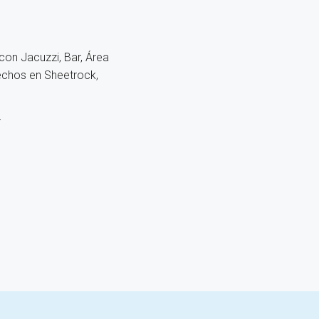
on Jacuzzi, Bar, Área
echos en Sheetrock,
/