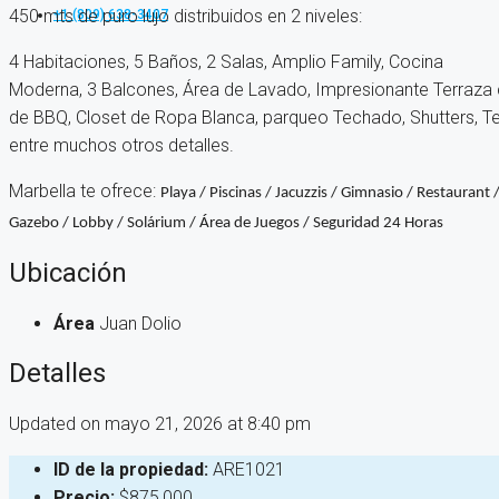
450 mts de puro lujo distribuidos en 2 niveles:
+1 (809) 638-3407
4 Habitaciones, 5 Baños, 2 Salas, Amplio Family, Cocina
Moderna, 3 Balcones, Área de Lavado, Impresionante Terraza c
de BBQ, Closet de Ropa Blanca, parqueo Techado, Shutters, T
entre muchos otros detalles.
Marbella te ofrece:
Playa / Piscinas / Jacuzzis / Gimnasio / Restaurant 
Gazebo / Lobby / Solárium / Área de Juegos / Seguridad 24 Horas
Ubicación
Área
Juan Dolio
Detalles
Updated on mayo 21, 2026 at 8:40 pm
ID de la propiedad:
ARE1021
Precio:
$875,000