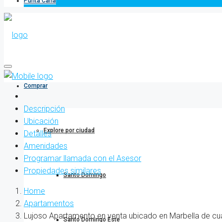
Punta Cana
Comprar
Descripción
Ubicación
Explore por ciudad
Detalles
Amenidades
Programar llamada con el Asesor
Propiedades similares
Santo Domingo
Home
Apartamentos
Lujoso Apartamento en venta ubicado en Marbella de cu
Santo Domingo Este