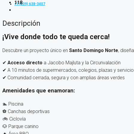
118
+1 (809) 638-3407
Descripción
¡Vive donde todo te queda cerca!
Descubre un proyecto único en
Santo Domingo Norte
, diseñ
✔
Acceso directo
a Jacobo Majluta y la Circunvalación
✔ A 10 minutos de supermercados, colegios, plazas y servicio
✔ Comunidad cerrada, segura y con amplias áreas verdes
Amenidades que enamoran:
🏊 Piscina
⚽ Canchas deportivas
🚲 Ciclovía
🐶 Parque canino
🔥 Área BBQ