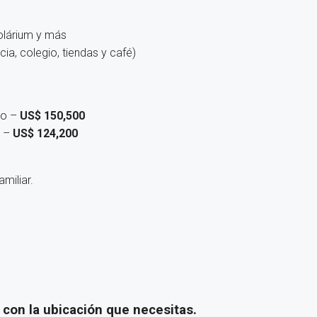
solárium y más
ia, colegio, tiendas y café)
io –
US$ 150,500
o –
US$ 124,200
miliar.
, con la ubicación que necesitas.