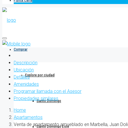
Punta Cana
Comprar
Descripción
Ubicación
Explore por ciudad
Detalles
Amenidades
Programar llamada con el Asesor
Propiedades similares
Santo Domingo
Home
Apartamentos
Venta de apartamento amueblado en Marbella, Juan Doli
Santo Domingo Este