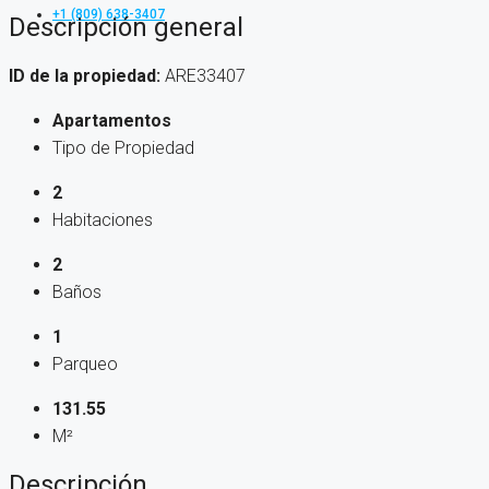
+1 (809) 638-3407
Descripción general
ID de la propiedad:
ARE33407
Apartamentos
Tipo de Propiedad
2
Habitaciones
2
Baños
1
Parqueo
131.55
M²
Descripción