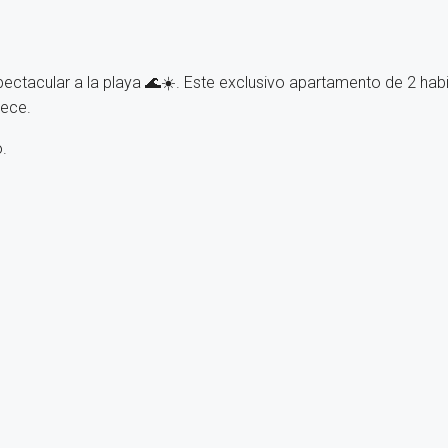
ectacular a la playa 🌊☀️. Este exclusivo apartamento de 2 habit
rece.
.