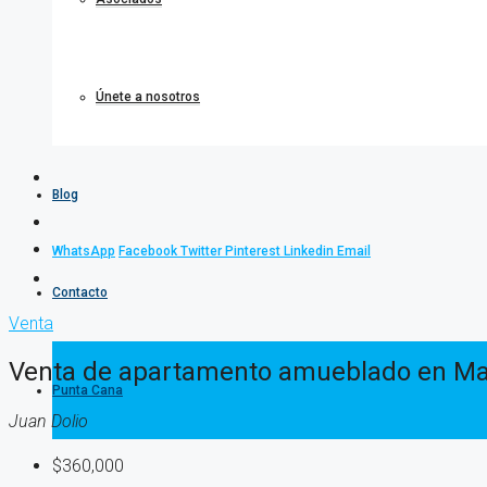
Únete a nosotros
Blog
WhatsApp
Facebook
Twitter
Pinterest
Linkedin
Email
Contacto
Venta
Venta de apartamento amueblado en Marb
Punta Cana
Juan Dolio
$360,000