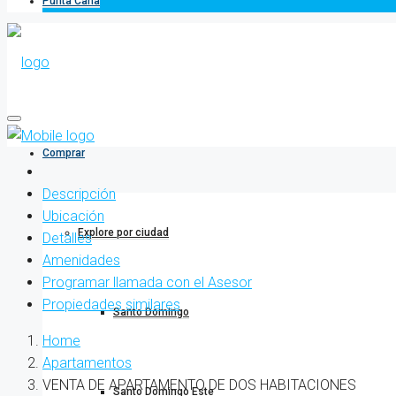
Punta Cana
Comprar
Descripción
Ubicación
Explore por ciudad
Detalles
Amenidades
Programar llamada con el Asesor
Propiedades similares
Santo Domingo
Home
Apartamentos
VENTA DE APARTAMENTO DE DOS HABITACIONES
Santo Domingo Este