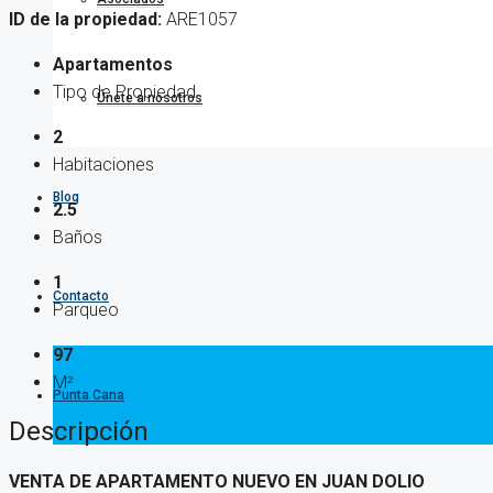
ID de la propiedad:
ARE1057
Apartamentos
Tipo de Propiedad
Únete a nosotros
2
Habitaciones
Blog
2.5
Baños
1
Contacto
Parqueo
97
M²
Punta Cana
Descripción
VENTA DE APARTAMENTO NUEVO EN JUAN DOLIO