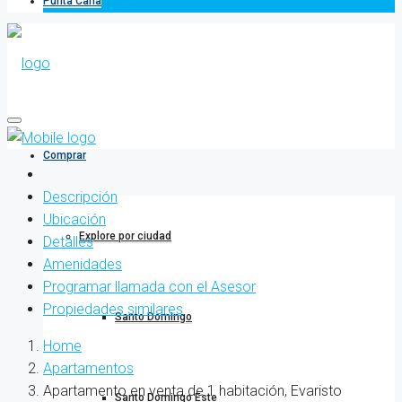
Punta Cana
Comprar
Descripción
Ubicación
Explore por ciudad
Detalles
Amenidades
Programar llamada con el Asesor
Propiedades similares
Santo Domingo
Home
Apartamentos
Apartamento en venta de 1 habitación, Evaristo
Santo Domingo Este