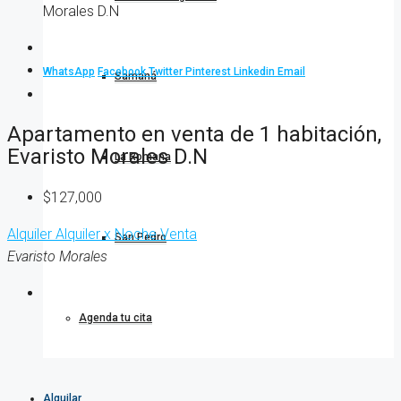
Morales D.N
WhatsApp
Facebook
Twitter
Pinterest
Linkedin
Email
Samaná
Apartamento en venta de 1 habitación,
Evaristo Morales D.N
La Romana
$127,000
Alquiler
Alquiler x Noche
Venta
San Pedro
Evaristo Morales
Agenda tu cita
Alquilar