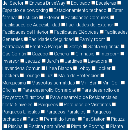
del Sector
Entrada DriveWay
Equipado
Escaleras
Espacio de coworking
Estacionamiento techado
Estar
familiar
Estudio
Exterior
Facilidades Comunes
Facilidades de Accesibilidad
Facilidades del Exterior
Facilidades del Interior
Facilidades Eléctricas
Facilidades
Generales
Facilidades Seguridad
Family room
Farmacias
Frente A Parque
Garaje
Garita vigilancia
Gas Común
Gazebo
General
Gimnasio
Intercom
Inversor
Jacuzzi
Jardín
Jardines
Lavadora
Lavandería Común
Línea Blanca
Lobby
Locker
Lockers
Lounge
Luz
Malla de Protección
Marquesina
Mascotas permitidas
Mini Bar
Mini Golf
Oficina
Para desarrollo Comercial
Para desarrollo de
Proyectos Turísticos
Para desarrollo de Residenciales
hasta 5 niveles
Parqueos
Parqueos de Visitantes
Parqueos Lineales
Parqueos Paralelos
Parqueos
techados
Patio
Permitido fumar
Pet Station
Picuzzi
Piscina
Piscina para niños
Pista de Footing
Planta