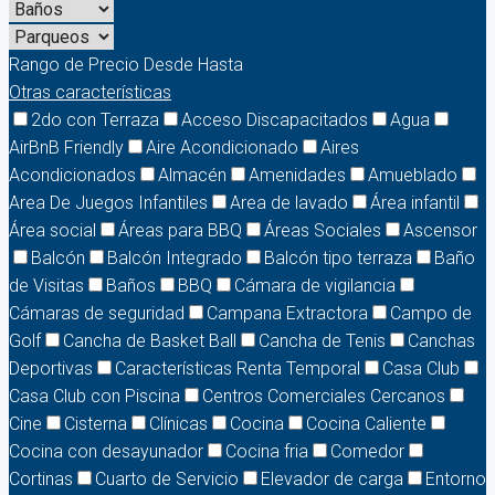
Rango de Precio
Desde
Hasta
Otras características
2do con Terraza
Acceso Discapacitados
Agua
AirBnB Friendly
Aire Acondicionado
Aires
Acondicionados
Almacén
Amenidades
Amueblado
Area De Juegos Infantiles
Area de lavado
Área infantil
Área social
Áreas para BBQ
Áreas Sociales
Ascensor
Balcón
Balcón Integrado
Balcón tipo terraza
Baño
de Visitas
Baños
BBQ
Cámara de vigilancia
Cámaras de seguridad
Campana Extractora
Campo de
Golf
Cancha de Basket Ball
Cancha de Tenis
Canchas
Deportivas
Características Renta Temporal
Casa Club
Casa Club con Piscina
Centros Comerciales Cercanos
Cine
Cisterna
Clínicas
Cocina
Cocina Caliente
Cocina con desayunador
Cocina fria
Comedor
Cortinas
Cuarto de Servicio
Elevador de carga
Entorno