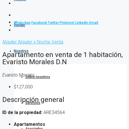
WhatsApp
Facebook
Twitter
Pinterest
Linkedin
Email
Vender
Alquiler
Alquiler x Noche
Venta
Nosotros
Apartamento en venta de 1 habitación,
Evaristo Morales D.N
Evaristo Morales
Sobre nosotros
$127,000
Descripción general
Servicios
ID de la propiedad:
ARE34564
Apartamentos
Asociados