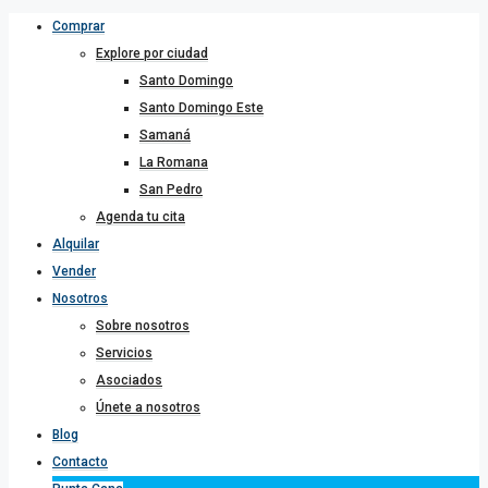
Comprar
Explore por ciudad
Santo Domingo
Santo Domingo Este
Samaná
La Romana
San Pedro
Agenda tu cita
Alquilar
Vender
Nosotros
Sobre nosotros
Servicios
Asociados
Únete a nosotros
Blog
Contacto