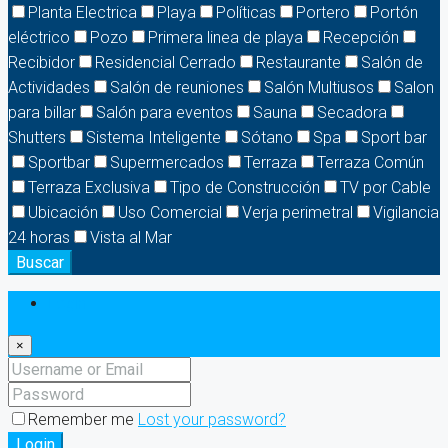
Planta Electrica
Playa
Políticas
Portero
Portón
eléctrico
Pozo
Primera linea de playa
Recepción
Recibidor
Residencial Cerrado
Restaurante
Salón de
Actividades
Salón de reuniones
Salón Multiusos
Salon
para billar
Salón para eventos
Sauna
Secadora
Shutters
Sistema Inteligente
Sótano
Spa
Sport bar
Sportbar
Supermercados
Terraza
Terraza Común
Terraza Exclusiva
Tipo de Construcción
TV por Cable
Ubicación
Uso Comercial
Verja perimetral
Vigilancia
24 horas
Vista al Mar
Buscar
Login
×
Remember me
Lost your password?
Login