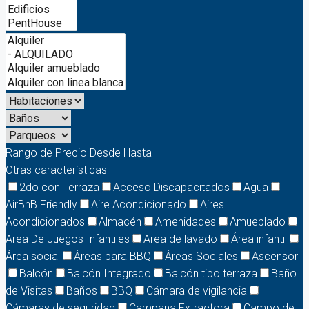
Rango de Precio
Desde
Hasta
Otras características
2do con Terraza
Acceso Discapacitados
Agua
AirBnB Friendly
Aire Acondicionado
Aires
Acondicionados
Almacén
Amenidades
Amueblado
Area De Juegos Infantiles
Area de lavado
Área infantil
Área social
Áreas para BBQ
Áreas Sociales
Ascensor
Balcón
Balcón Integrado
Balcón tipo terraza
Baño
de Visitas
Baños
BBQ
Cámara de vigilancia
Cámaras de seguridad
Campana Extractora
Campo de