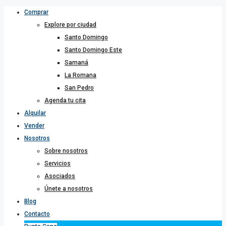
Comprar
Explore por ciudad
Santo Domingo
Santo Domingo Este
Samaná
La Romana
San Pedro
Agenda tu cita
Alquilar
Vender
Nosotros
Sobre nosotros
Servicios
Asociados
Únete a nosotros
Blog
Contacto