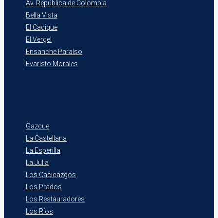
Av. República de Colombia
Bella Vista
El Cacique
El Vergel
Ensanche Paraíso
Evaristo Morales
Gazcue
La Castellana
La Esperilla
La Julia
Los Cacicazgos
Los Prados
Los Restauradores
Los Ríos