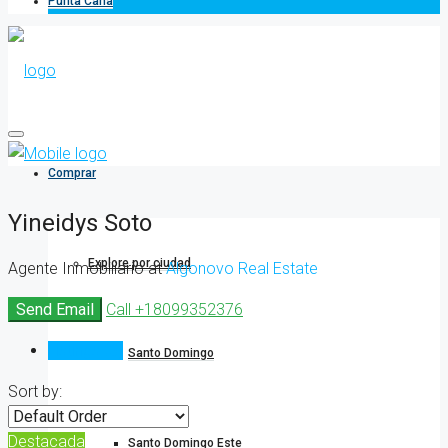
Punta Cana
Comprar
Yineidys Soto
Explore por ciudad
Agente Inmobiliario at
Algonovo Real Estate
Send Email
Call
+18099352376
Listings (3)
Santo Domingo
Sort by:
Destacada
Santo Domingo Este