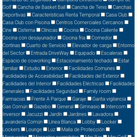
Golf
Cancha de Basket Ball
Cancha de Tenis
Canchas
Deportivas
Características Renta Temporal
Casa Club
Casa Club con Piscina
Centros Comerciales Cercanos
Cine
Cisterna
Clínicas
Cocina
Cocina Caliente
Cocina con desayunador
Cocina fria
Comedor
Cortinas
Cuarto de Servicio
Elevador de carga
Entorno
del Sector
Entrada DriveWay
Equipado
Escaleras
Espacio de coworking
Estacionamiento techado
Estar
familiar
Estudio
Exterior
Facilidades Comunes
Facilidades de Accesibilidad
Facilidades del Exterior
Facilidades del Interior
Facilidades Eléctricas
Facilidades
Generales
Facilidades Seguridad
Family room
Farmacias
Frente A Parque
Garaje
Garita vigilancia
Gas Común
Gazebo
General
Gimnasio
Intercom
Inversor
Jacuzzi
Jardín
Jardines
Lavadora
Lavandería Común
Línea Blanca
Lobby
Locker
Lockers
Lounge
Luz
Malla de Protección