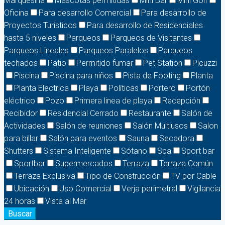
Marquesina
Mascotas permitidas
Mini Bar
Mini Golf
Oficina
Para desarrollo Comercial
Para desarrollo de
Proyectos Turísticos
Para desarrollo de Residenciales
hasta 5 niveles
Parqueos
Parqueos de Visitantes
Parqueos Lineales
Parqueos Paralelos
Parqueos
techados
Patio
Permitido fumar
Pet Station
Picuzzi
Piscina
Piscina para niños
Pista de Footing
Planta
Planta Electrica
Playa
Políticas
Portero
Portón
eléctrico
Pozo
Primera linea de playa
Recepción
Recibidor
Residencial Cerrado
Restaurante
Salón de
Actividades
Salón de reuniones
Salón Multiusos
Salon
para billar
Salón para eventos
Sauna
Secadora
Shutters
Sistema Inteligente
Sótano
Spa
Sport bar
Sportbar
Supermercados
Terraza
Terraza Común
Terraza Exclusiva
Tipo de Construcción
TV por Cable
Ubicación
Uso Comercial
Verja perimetral
Vigilancia
24 horas
Vista al Mar
Buscar