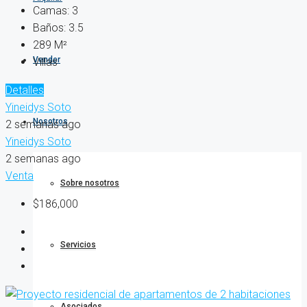
Camas:
3
Baños:
3.5
289
M²
Vender
Villas
Detalles
Yineidys Soto
Nosotros
2 semanas ago
Yineidys Soto
2 semanas ago
Venta
Sobre nosotros
$186,000
Servicios
Asociados