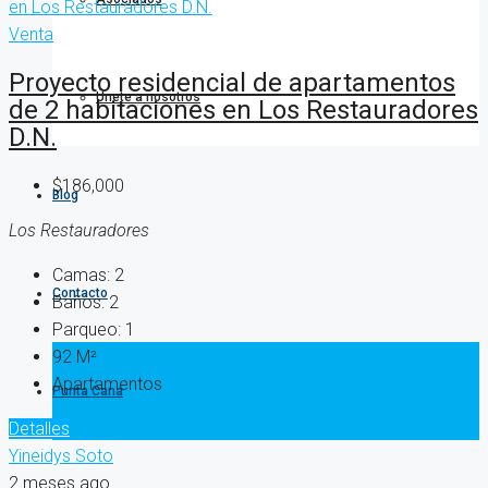
Venta
Proyecto residencial de apartamentos
Únete a nosotros
de 2 habitaciones en Los Restauradores
D.N.
$186,000
Blog
Los Restauradores
Camas:
2
Contacto
Baños:
2
Parqueo:
1
92
M²
Apartamentos
Punta Cana
Detalles
Yineidys Soto
2 meses ago