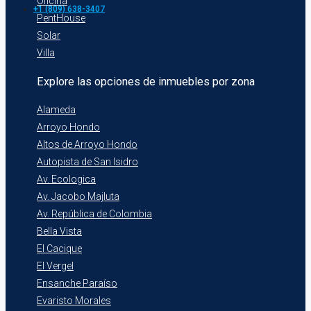
Oficina
+1 (809) 638-3407
PentHouse
Solar
Villa
Explore las opciones de inmuebles por zona
Alameda
Arroyo Hondo
Altos de Arroyo Hondo
Autopista de San Isidro
Av. Ecologica
Av. Jacobo Majluta
Av. República de Colombia
Bella Vista
El Cacique
El Vergel
Ensanche Paraíso
Evaristo Morales