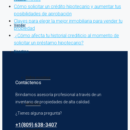
Cómo solicitar un crédito hipotecario y aumentar tus
posibilidades de aprobación
Claves para elegir la mejor inmobiliaria para vender tu
Vender
propiedad
¿Cómo afecta tu historial crediticio al momento de
solicitar un préstamo hipotecario?
Nosotros
Sobre nosotros
Contáctenos
Brindamos asesoría profesional a través de un
inventario de propiedades de alta calidad.
Servicios
¿Tienes alguna pregunta?
+1(809) 638-3407
Asociados