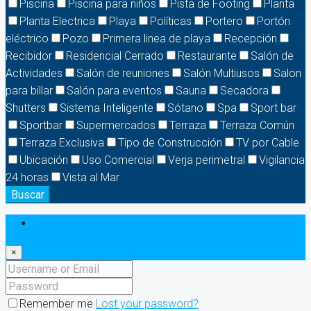
Piscina
Piscina para niños
Pista de Footing
Planta
Planta Electrica
Playa
Políticas
Portero
Portón
eléctrico
Pozo
Primera linea de playa
Recepción
Recibidor
Residencial Cerrado
Restaurante
Salón de
Actividades
Salón de reuniones
Salón Multiusos
Salon
para billar
Salón para eventos
Sauna
Secadora
Shutters
Sistema Inteligente
Sótano
Spa
Sport bar
Sportbar
Supermercados
Terraza
Terraza Común
Terraza Exclusiva
Tipo de Construcción
TV por Cable
Ubicación
Uso Comercial
Verja perimetral
Vigilancia
24 horas
Vista al Mar
Buscar
Login
×
Remember me
Lost your password?