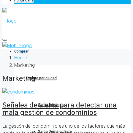
Punta Cana
Comprar
Home
Marketing
Marketing
Explore por ciudad
Señales de alerta para detectar una
Santo Domingo
mala gestión de condominios
La gestión del condominio es uno de los factores que más
Santo Domingo Este