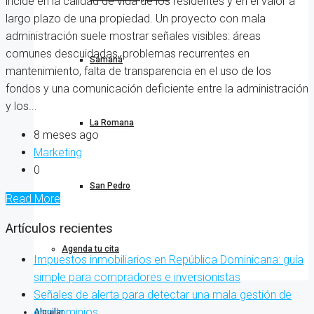
incide en la calidad de vida de los residentes y en el valor a
largo plazo de una propiedad. Un proyecto con mala
administración suele mostrar señales visibles: áreas
comunes descuidadas, problemas recurrentes en
Samaná
mantenimiento, falta de transparencia en el uso de los
fondos y una comunicación deficiente entre la administración
y los...
La Romana
8 meses ago
Marketing
0
San Pedro
Read More
Artículos recientes
Agenda tu cita
Impuestos inmobiliarios en República Dominicana: guía
simple para compradores e inversionistas
Señales de alerta para detectar una mala gestión de
condominios
Alquilar