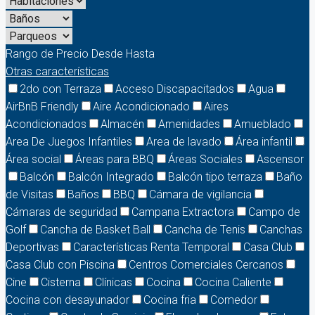
Rango de Precio
Desde
Hasta
Otras características
2do con Terraza
Acceso Discapacitados
Agua
AirBnB Friendly
Aire Acondicionado
Aires
Acondicionados
Almacén
Amenidades
Amueblado
Area De Juegos Infantiles
Area de lavado
Área infantil
Área social
Áreas para BBQ
Áreas Sociales
Ascensor
Balcón
Balcón Integrado
Balcón tipo terraza
Baño
de Visitas
Baños
BBQ
Cámara de vigilancia
Cámaras de seguridad
Campana Extractora
Campo de
Golf
Cancha de Basket Ball
Cancha de Tenis
Canchas
Deportivas
Características Renta Temporal
Casa Club
Casa Club con Piscina
Centros Comerciales Cercanos
Cine
Cisterna
Clínicas
Cocina
Cocina Caliente
Cocina con desayunador
Cocina fria
Comedor