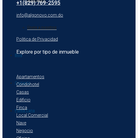
+1(829) 769-2595
info@algonovo.com.do
Únete a nosotros
Politica de Privacidad
Explore por tipo de inmueble
Blog
Apartamentos
Contacto
Condohotel
Casas
Edificio
Finca
Punta Cana
Local Comercial
Nave
Negocio