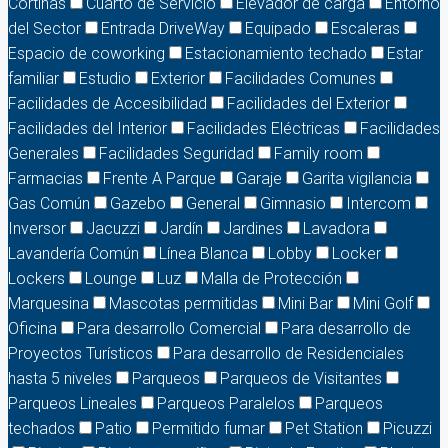
Cortinas
Cuarto de Servicio
Elevador de carga
Entorno
del Sector
Entrada DriveWay
Equipado
Escaleras
Espacio de coworking
Estacionamiento techado
Estar
familiar
Estudio
Exterior
Facilidades Comunes
Facilidades de Accesibilidad
Facilidades del Exterior
Facilidades del Interior
Facilidades Eléctricas
Facilidades
Generales
Facilidades Seguridad
Family room
Farmacias
Frente A Parque
Garaje
Garita vigilancia
Gas Común
Gazebo
General
Gimnasio
Intercom
Inversor
Jacuzzi
Jardín
Jardines
Lavadora
Lavandería Común
Línea Blanca
Lobby
Locker
Lockers
Lounge
Luz
Malla de Protección
Marquesina
Mascotas permitidas
Mini Bar
Mini Golf
Oficina
Para desarrollo Comercial
Para desarrollo de
Proyectos Turísticos
Para desarrollo de Residenciales
hasta 5 niveles
Parqueos
Parqueos de Visitantes
Parqueos Lineales
Parqueos Paralelos
Parqueos
techados
Patio
Permitido fumar
Pet Station
Picuzzi