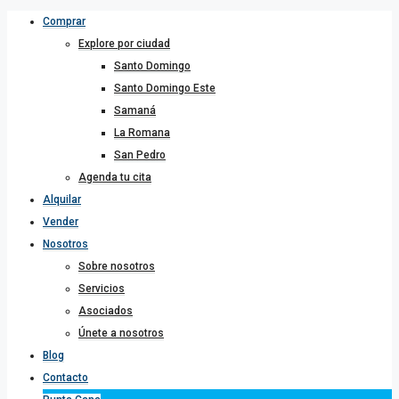
Comprar
Explore por ciudad
Santo Domingo
Santo Domingo Este
Samaná
La Romana
San Pedro
Agenda tu cita
Alquilar
Vender
Nosotros
Sobre nosotros
Servicios
Asociados
Únete a nosotros
Blog
Contacto