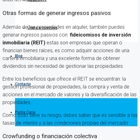
Otras formas de generar ingresos pasivos
Además de las propiedades en alquiler, también puedes
Únete a nosotros
generar ingresos pasivos con:
fideicomisos de inversión
inmobiliaria (REIT)
estas son empresas que operan o
financian bienes raíces, es como adquirir acciones de una
Blog
cartera inmobiliaria y una excelente forma de obtener
dividendos sin necesidad de gestionar las propiedades.
Entre los beneficios que ofrece el REIT se encuentran: la
Contacto
gestión profesional de propiedades, la compra y venta de
acciones en el mercado de valores y la diversificación de las
propiedades.
Punta Cana
Como todo tiene su riesgo, debes saber que es sensible a las
tasas de interés y a las condiciones propias del mercado.
Crowfunding o financiación colectiva