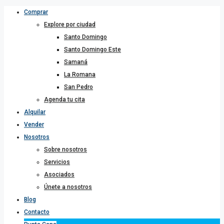
Comprar
Explore por ciudad
Santo Domingo
Santo Domingo Este
Samaná
La Romana
San Pedro
Agenda tu cita
Alquilar
Vender
Nosotros
Sobre nosotros
Servicios
Asociados
Únete a nosotros
Blog
Contacto