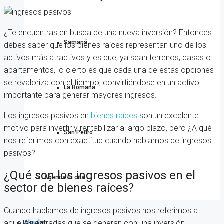
¿Te encuentras en busca de una nueva inversión? Entonces
Samaná
debes saber que los bienes raíces representan uno de los
activos más atractivos y es que, ya sean terrenos, casas o
apartamentos, lo cierto es que cada una de estas opciones
se revaloriza con el tiempo, convirtiéndose en un activo
La Romana
importante para generar mayores ingresos.
Los ingresos pasivos en
bienes raíces
son un excelente
motivo para invertir y rentabilizar a largo plazo, pero ¿A qué
San Pedro
nos referimos con exactitud cuando hablamos de ingresos
pasivos?
¿Qué son los ingresos pasivos en el
Agenda tu cita
sector de bienes raíces?
Cuando hablamos de ingresos pasivos nos referimos a
aquellas entradas que se generan con una inversión
Alquilar