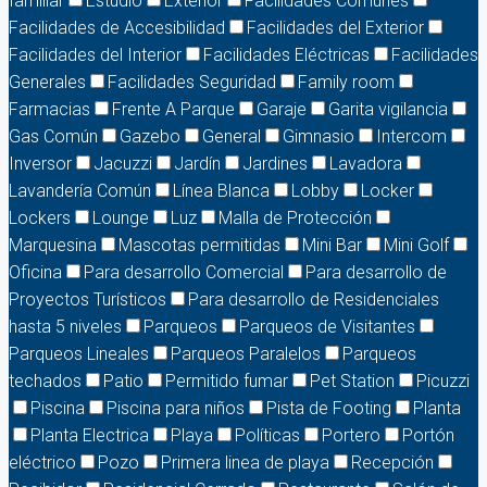
familiar
Estudio
Exterior
Facilidades Comunes
Facilidades de Accesibilidad
Facilidades del Exterior
Facilidades del Interior
Facilidades Eléctricas
Facilidades
Generales
Facilidades Seguridad
Family room
Farmacias
Frente A Parque
Garaje
Garita vigilancia
Gas Común
Gazebo
General
Gimnasio
Intercom
Inversor
Jacuzzi
Jardín
Jardines
Lavadora
Lavandería Común
Línea Blanca
Lobby
Locker
Lockers
Lounge
Luz
Malla de Protección
Marquesina
Mascotas permitidas
Mini Bar
Mini Golf
Oficina
Para desarrollo Comercial
Para desarrollo de
Proyectos Turísticos
Para desarrollo de Residenciales
hasta 5 niveles
Parqueos
Parqueos de Visitantes
Parqueos Lineales
Parqueos Paralelos
Parqueos
techados
Patio
Permitido fumar
Pet Station
Picuzzi
Piscina
Piscina para niños
Pista de Footing
Planta
Planta Electrica
Playa
Políticas
Portero
Portón
eléctrico
Pozo
Primera linea de playa
Recepción