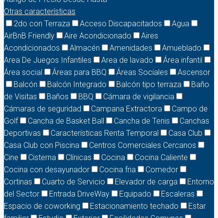
Otras características
2do con Terraza
Acceso Discapacitados
Agua
AirBnB Friendly
Aire Acondicionado
Aires
Acondicionados
Almacén
Amenidades
Amueblado
Area De Juegos Infantiles
Area de lavado
Área infantil
Área social
Áreas para BBQ
Áreas Sociales
Ascensor
Balcón
Balcón Integrado
Balcón tipo terraza
Baño
de Visitas
Baños
BBQ
Cámara de vigilancia
Cámaras de seguridad
Campana Extractora
Campo de
Golf
Cancha de Basket Ball
Cancha de Tenis
Canchas
Deportivas
Características Renta Temporal
Casa Club
Casa Club con Piscina
Centros Comerciales Cercanos
Cine
Cisterna
Clínicas
Cocina
Cocina Caliente
Cocina con desayunador
Cocina fria
Comedor
Cortinas
Cuarto de Servicio
Elevador de carga
Entorno
del Sector
Entrada DriveWay
Equipado
Escaleras
Espacio de coworking
Estacionamiento techado
Estar