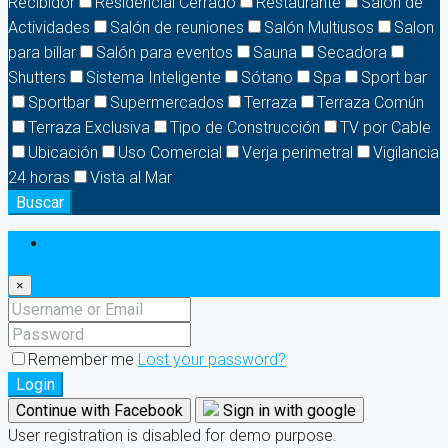
Recibidor
Residencial Cerrado
Restaurante
Salón de
Actividades
Salón de reuniones
Salón Multiusos
Salon
para billar
Salón para eventos
Sauna
Secadora
Shutters
Sistema Inteligente
Sótano
Spa
Sport bar
Sportbar
Supermercados
Terraza
Terraza Común
Terraza Exclusiva
Tipo de Construcción
TV por Cable
Ubicación
Uso Comercial
Verja perimetral
Vigilancia
24 horas
Vista al Mar
Buscar
Login
×
Remember me
Lost your password?
Login
Continue with Facebook
Sign in with google
User registration is disabled for demo purpose.