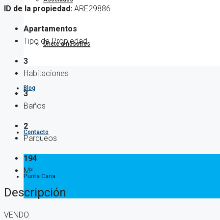
ID de la propiedad:
ARE29886
Apartamentos
Tipo de Propiedad
Únete a nosotros
3
Habitaciones
Blog
3
Baños
2
Contacto
Parqueos
194
M²
Punta Cana
Descripción
VENDO