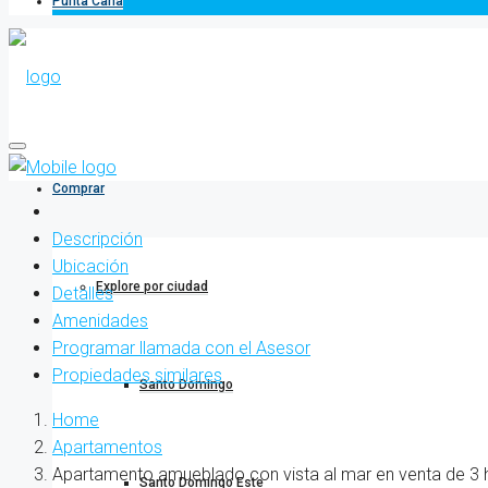
Punta Cana
Comprar
Descripción
Ubicación
Explore por ciudad
Detalles
Amenidades
Programar llamada con el Asesor
Propiedades similares
Santo Domingo
Home
Apartamentos
Apartamento amueblado con vista al mar en venta de 3 h
Santo Domingo Este