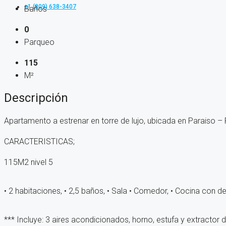
+1 (809) 638-3407
Baños
0
Parqueo
115
M²
Descripción
Apartamento a estrenar en torre de lujo, ubicada en Paraiso – 
CARACTERISTICAS;
115M2 nivel 5
• 2 habitaciones,
• 2,5 baños,
• Sala
• Comedor,
• Cocina con d
*** Incluye: 3 aires acondicionados, horno, estufa y extractor 