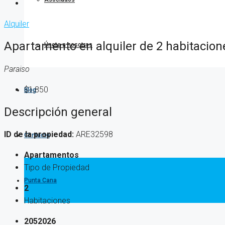
Alquiler
Apartamento en alquiler de 2 habitacio
Únete a nosotros
Paraiso
$1,850
Blog
Descripción general
ID de la propiedad:
ARE32598
Contacto
Apartamentos
Tipo de Propiedad
Punta Cana
2
Habitaciones
2052026