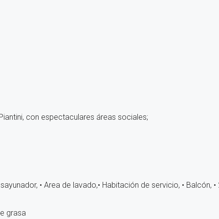
Piantini, con espectaculares áreas sociales;
esayunador,
• Area de lavado,
• Habitación de servicio,
• Balcón,
•
de grasa