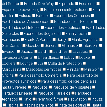
del Sector
Entrada DriveWay
Equipado
Escaleras
Espacio de coworking
Estacionamiento techado
Estar
familiar
Estudio
Exterior
Facilidades Comunes
Facilidades de Accesibilidad
Facilidades del Exterior
Facilidades del Interior
Facilidades Eléctricas
Facilidades
Generales
Facilidades Seguridad
Family room
Farmacias
Frente A Parque
Garaje
Garita vigilancia
Gas Común
Gazebo
General
Gimnasio
Intercom
Inversor
Jacuzzi
Jardín
Jardines
Lavadora
Lavandería Común
Línea Blanca
Lobby
Locker
Lockers
Lounge
Luz
Malla de Protección
Marquesina
Mascotas permitidas
Mini Bar
Mini Golf
Oficina
Para desarrollo Comercial
Para desarrollo de
Proyectos Turísticos
Para desarrollo de Residenciales
hasta 5 niveles
Parqueos
Parqueos de Visitantes
Parqueos Lineales
Parqueos Paralelos
Parqueos
techados
Patio
Permitido fumar
Pet Station
Picuzzi
Piscina
Piscina para niños
Pista de Footing
Planta