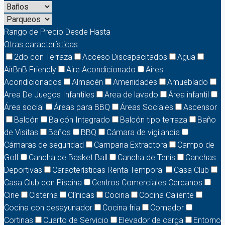
Rango de Precio
Desde
Hasta
Otras características
2do con Terraza
Acceso Discapacitados
Agua
AirBnB Friendly
Aire Acondicionado
Aires
Acondicionados
Almacén
Amenidades
Amueblado
Area De Juegos Infantiles
Area de lavado
Área infantil
Área social
Áreas para BBQ
Áreas Sociales
Ascensor
Balcón
Balcón Integrado
Balcón tipo terraza
Baño
de Visitas
Baños
BBQ
Cámara de vigilancia
Cámaras de seguridad
Campana Extractora
Campo de
Golf
Cancha de Basket Ball
Cancha de Tenis
Canchas
Deportivas
Características Renta Temporal
Casa Club
Casa Club con Piscina
Centros Comerciales Cercanos
Cine
Cisterna
Clínicas
Cocina
Cocina Caliente
Cocina con desayunador
Cocina fria
Comedor
Cortinas
Cuarto de Servicio
Elevador de carga
Entorno