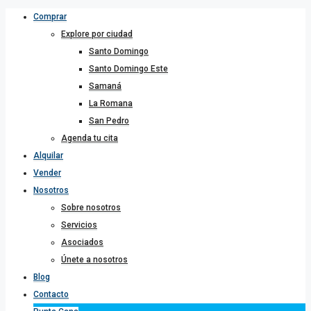
Comprar
Explore por ciudad
Santo Domingo
Santo Domingo Este
Samaná
La Romana
San Pedro
Agenda tu cita
Alquilar
Vender
Nosotros
Sobre nosotros
Servicios
Asociados
Únete a nosotros
Blog
Contacto