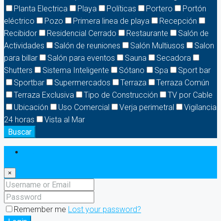
Planta Electrica
Playa
Políticas
Portero
Portón
eléctrico
Pozo
Primera linea de playa
Recepción
Recibidor
Residencial Cerrado
Restaurante
Salón de
Actividades
Salón de reuniones
Salón Multiusos
Salon
para billar
Salón para eventos
Sauna
Secadora
Shutters
Sistema Inteligente
Sótano
Spa
Sport bar
Sportbar
Supermercados
Terraza
Terraza Común
Terraza Exclusiva
Tipo de Construcción
TV por Cable
Ubicación
Uso Comercial
Verja perimetral
Vigilancia
24 horas
Vista al Mar
Buscar
Login
×
Remember me
Lost your password?