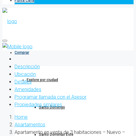
Punta Cana
Comprar
Descripción
Ubicación
Explore por ciudad
Detalles
Amenidades
Programar llamada con el Asesor
Propiedades similares
Santo Domingo
Home
Apartamentos
Apartamento en venta de 3 habitaciones – Nuevo –
Santo Domingo Este