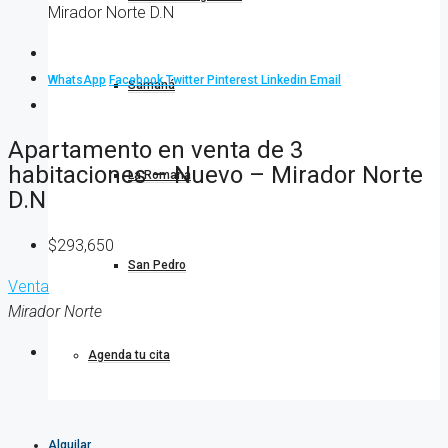
Mirador Norte D.N
WhatsApp
Facebook
Twitter
Pinterest
Linkedin
Email
Samaná
Apartamento en venta de 3
habitaciones – Nuevo – Mirador Norte
La Romana
D.N
$293,650
San Pedro
Venta
Mirador Norte
Agenda tu cita
Alquilar