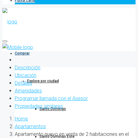
Punta Cana
Comprar
Descripción
Ubicación
Explore por ciudad
Detalles
Amenidades
Programar llamada con el Asesor
Propiedades similares
Santo Domingo
Home
Apartamentos
Apartamento nuevo en venta de 2 habitaciones en el
Santo Domingo Este