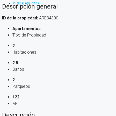
+1 (809) 638-3407
Descripción general
ID de la propiedad:
ARE34300
Apartamentos
Tipo de Propiedad
2
Habitaciones
2.5
Baños
2
Parqueos
122
M²
Descripción