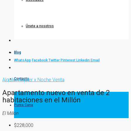
Únete a nosotros
Blog
WhatsApp
Facebook
Twitter
Pinterest
Linkedin
Email
Contacto
Alquiler
Alquiler x Noche
Venta
Apartamento nuevo en venta de 2
habitaciones en el Millón
Punta Cana
El Millón
$228,000