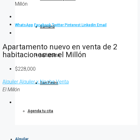
Millón
WhatsApp
Facebook
Twitter
Pinterest
Linkedin
Email
Samaná
Apartamento nuevo en venta de 2
habitaciones en el Millón
La Romana
$228,000
Alquiler
Alquiler x Noche
Venta
San Pedro
El Millón
Agenda tu cita
Alquilar