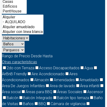
Rango de Precio
Desde
Hasta
Otras características
2do con Terraza
Acceso Discapacitados
Agua
AirBnB Friendly
Aire Acondicionado
Aires
Acondicionados
Almacén
Amenidades
Amueblado
Area De Juegos Infantiles
Area de lavado
Área infantil
Área social
Áreas para BBQ
Áreas Sociales
Ascensor
Balcón
Balcón Integrado
Balcón tipo terraza
Baño
de Visitas
Baños
BBQ
Cámara de vigilancia