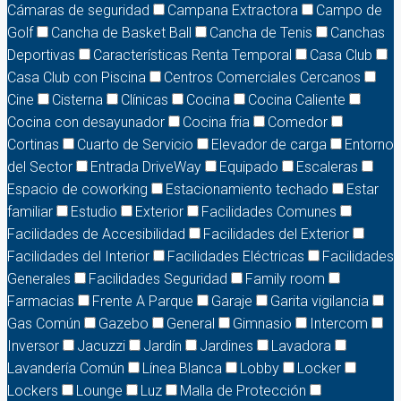
Cámaras de seguridad
Campana Extractora
Campo de
Golf
Cancha de Basket Ball
Cancha de Tenis
Canchas
Deportivas
Características Renta Temporal
Casa Club
Casa Club con Piscina
Centros Comerciales Cercanos
Cine
Cisterna
Clínicas
Cocina
Cocina Caliente
Cocina con desayunador
Cocina fria
Comedor
Cortinas
Cuarto de Servicio
Elevador de carga
Entorno
del Sector
Entrada DriveWay
Equipado
Escaleras
Espacio de coworking
Estacionamiento techado
Estar
familiar
Estudio
Exterior
Facilidades Comunes
Facilidades de Accesibilidad
Facilidades del Exterior
Facilidades del Interior
Facilidades Eléctricas
Facilidades
Generales
Facilidades Seguridad
Family room
Farmacias
Frente A Parque
Garaje
Garita vigilancia
Gas Común
Gazebo
General
Gimnasio
Intercom
Inversor
Jacuzzi
Jardín
Jardines
Lavadora
Lavandería Común
Línea Blanca
Lobby
Locker
Lockers
Lounge
Luz
Malla de Protección