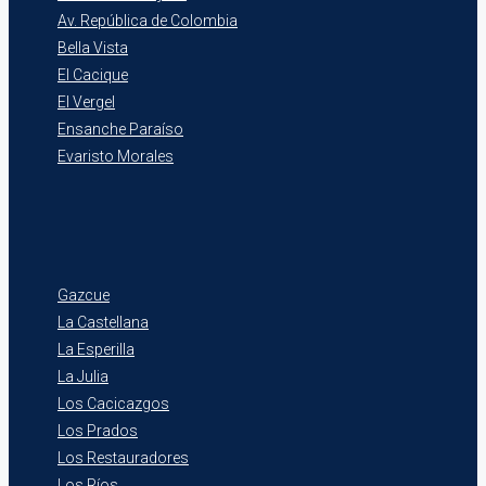
Av. República de Colombia
Bella Vista
El Cacique
El Vergel
Ensanche Paraíso
Evaristo Morales
Gazcue
La Castellana
La Esperilla
La Julia
Los Cacicazgos
Los Prados
Los Restauradores
Los Ríos