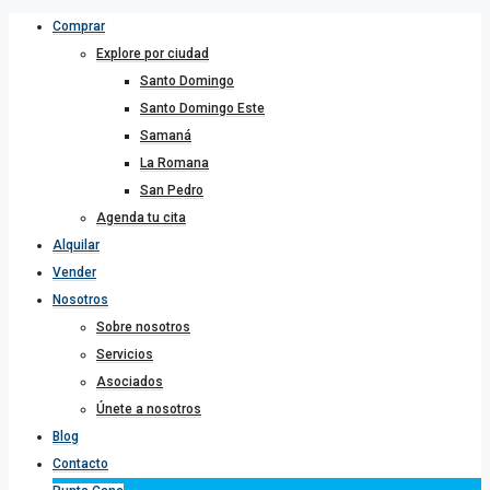
Comprar
Explore por ciudad
Santo Domingo
Santo Domingo Este
Samaná
La Romana
San Pedro
Agenda tu cita
Alquilar
Vender
Nosotros
Sobre nosotros
Servicios
Asociados
Únete a nosotros
Blog
Contacto