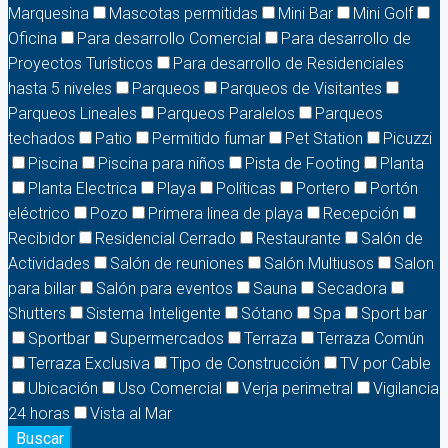
Marquesina
Mascotas permitidas
Mini Bar
Mini Golf
Oficina
Para desarrollo Comercial
Para desarrollo de
Proyectos Turísticos
Para desarrollo de Residenciales
hasta 5 niveles
Parqueos
Parqueos de Visitantes
Parqueos Lineales
Parqueos Paralelos
Parqueos
techados
Patio
Permitido fumar
Pet Station
Picuzzi
Piscina
Piscina para niños
Pista de Footing
Planta
Planta Electrica
Playa
Políticas
Portero
Portón
eléctrico
Pozo
Primera linea de playa
Recepción
Recibidor
Residencial Cerrado
Restaurante
Salón de
Actividades
Salón de reuniones
Salón Multiusos
Salon
para billar
Salón para eventos
Sauna
Secadora
Shutters
Sistema Inteligente
Sótano
Spa
Sport bar
Sportbar
Supermercados
Terraza
Terraza Común
Terraza Exclusiva
Tipo de Construcción
TV por Cable
Ubicación
Uso Comercial
Verja perimetral
Vigilancia
24 horas
Vista al Mar
Buscar