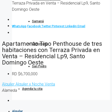
Terraza Privada en Venta – Residencial Lp9, Santo
Domingo Oeste
Samaná
WhatsApp
Facebook
Twitter
Pinterest
Linkedin
Email
Apartamento Tipo Penthouse de tres
La Romana
habitaciones con Terraza Privada en
Venta – Residencial Lp9, Santo
Domingo Oeste
San Pedro
RD
$6,700,000
Alquiler
Alquiler x Noche
Venta
Agenda tu cita
Alameda
Alquilar