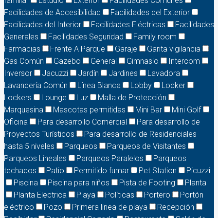
familiar
Estudio
Exterior
Facilidades Comunes
Facilidades de Accesibilidad
Facilidades del Exterior
Facilidades del Interior
Facilidades Eléctricas
Facilidades
Generales
Facilidades Seguridad
Family room
Farmacias
Frente A Parque
Garaje
Garita vigilancia
Gas Común
Gazebo
General
Gimnasio
Intercom
Inversor
Jacuzzi
Jardín
Jardines
Lavadora
Lavandería Común
Línea Blanca
Lobby
Locker
Lockers
Lounge
Luz
Malla de Protección
Marquesina
Mascotas permitidas
Mini Bar
Mini Golf
Oficina
Para desarrollo Comercial
Para desarrollo de
Proyectos Turísticos
Para desarrollo de Residenciales
hasta 5 niveles
Parqueos
Parqueos de Visitantes
Parqueos Lineales
Parqueos Paralelos
Parqueos
techados
Patio
Permitido fumar
Pet Station
Picuzzi
Piscina
Piscina para niños
Pista de Footing
Planta
Planta Electrica
Playa
Políticas
Portero
Portón
eléctrico
Pozo
Primera linea de playa
Recepción