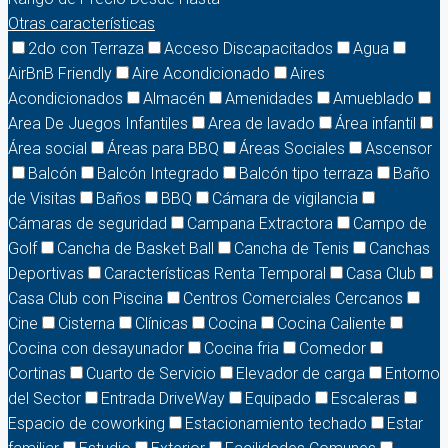
Otras características
2do con Terraza
Acceso Discapacitados
Agua
AirBnB Friendly
Aire Acondicionado
Aires
Acondicionados
Almacén
Amenidades
Amueblado
Area De Juegos Infantiles
Area de lavado
Área infantil
Área social
Áreas para BBQ
Áreas Sociales
Ascensor
Balcón
Balcón Integrado
Balcón tipo terraza
Baño
de Visitas
Baños
BBQ
Cámara de vigilancia
Cámaras de seguridad
Campana Extractora
Campo de
Golf
Cancha de Basket Ball
Cancha de Tenis
Canchas
Deportivas
Características Renta Temporal
Casa Club
Casa Club con Piscina
Centros Comerciales Cercanos
Cine
Cisterna
Clínicas
Cocina
Cocina Caliente
Cocina con desayunador
Cocina fria
Comedor
Cortinas
Cuarto de Servicio
Elevador de carga
Entorno
del Sector
Entrada DriveWay
Equipado
Escaleras
Espacio de coworking
Estacionamiento techado
Estar