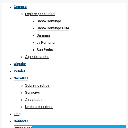
Comprar
Explore por ciudad
Santo Domingo
Santo Domingo Este
Samaná
La Romana
San Pedro
Agenda tu cita
Alquilar
Vender
Nosotros
Sobre nosotros
Servicios
Asociados
Únete a nosotros
Blog
Contacto