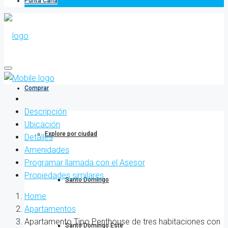
Punta Cana
Comprar
Descripción
Ubicación
Explore por ciudad
Detalles
Amenidades
Programar llamada con el Asesor
Propiedades similares
Santo Domingo
Home
Apartamentos
Apartamento Tipo Penthouse de tres habitaciones con
Santo Domingo Este