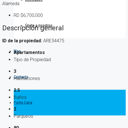
Alameda
RD
$6,700,000
Únete a nosotros
Descripción general
ID de la propiedad:
ARE34475
Blog
Apartamentos
Tipo de Propiedad
3
Contacto
Habitaciones
2.5
Baños
Punta Cana
2
Parqueos
80