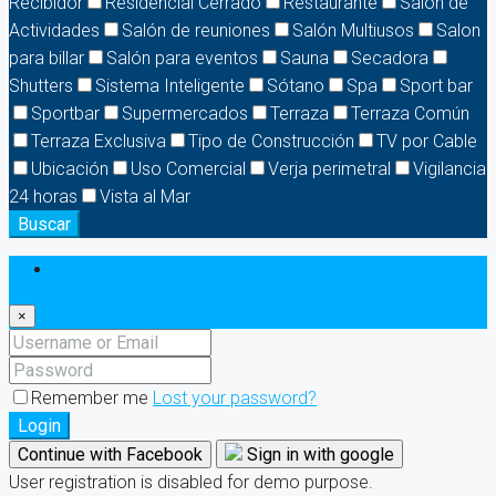
Recibidor
Residencial Cerrado
Restaurante
Salón de
Actividades
Salón de reuniones
Salón Multiusos
Salon
para billar
Salón para eventos
Sauna
Secadora
Shutters
Sistema Inteligente
Sótano
Spa
Sport bar
Sportbar
Supermercados
Terraza
Terraza Común
Terraza Exclusiva
Tipo de Construcción
TV por Cable
Ubicación
Uso Comercial
Verja perimetral
Vigilancia
24 horas
Vista al Mar
Buscar
Login
×
Remember me
Lost your password?
Login
Continue with Facebook
Sign in with google
User registration is disabled for demo purpose.