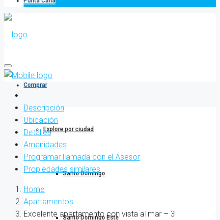
Punta Cana
Comprar
Descripción
Ubicación
Explore por ciudad
Detalles
Amenidades
Programar llamada con el Asesor
Propiedades similares
Santo Domingo
Home
Apartamentos
Excelente apartamento con vista al mar – 3
Santo Domingo Este