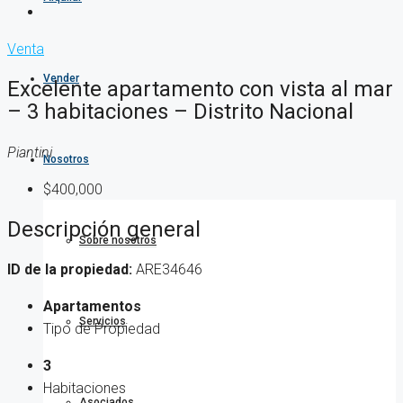
Venta
Vender
Excelente apartamento con vista al mar
– 3 habitaciones – Distrito Nacional
Piantini
Nosotros
$400,000
Descripción general
Sobre nosotros
ID de la propiedad:
ARE34646
Apartamentos
Servicios
Tipo de Propiedad
3
Habitaciones
Asociados