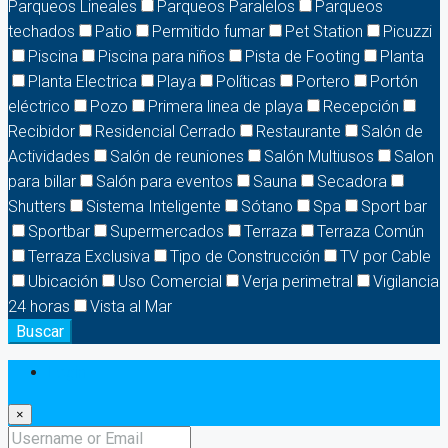
Parqueos Lineales
Parqueos Paralelos
Parqueos
techados
Patio
Permitido fumar
Pet Station
Picuzzi
Piscina
Piscina para niños
Pista de Footing
Planta
Planta Electrica
Playa
Políticas
Portero
Portón
eléctrico
Pozo
Primera linea de playa
Recepción
Recibidor
Residencial Cerrado
Restaurante
Salón de
Actividades
Salón de reuniones
Salón Multiusos
Salon
para billar
Salón para eventos
Sauna
Secadora
Shutters
Sistema Inteligente
Sótano
Spa
Sport bar
Sportbar
Supermercados
Terraza
Terraza Común
Terraza Exclusiva
Tipo de Construcción
TV por Cable
Ubicación
Uso Comercial
Verja perimetral
Vigilancia
24 horas
Vista al Mar
Buscar
Login
×