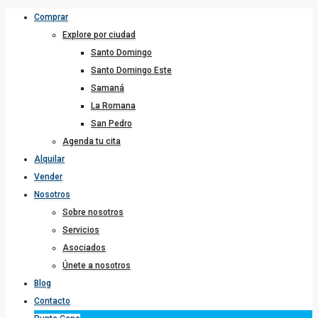
Comprar
Explore por ciudad
Santo Domingo
Santo Domingo Este
Samaná
La Romana
San Pedro
Agenda tu cita
Alquilar
Vender
Nosotros
Sobre nosotros
Servicios
Asociados
Únete a nosotros
Blog
Contacto