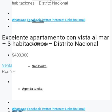
habitaciones – Distrito Nacional
WhatsApp
Facebook
Twitter
Pinterest
Linkedin
Email
Samaná
Excelente apartamento con vista al mar
– 3 habitaciones – Distrito Nacional
La Romana
$400,000
Venta
San Pedro
Piantini
Agenda tu cita
WhatsApp
Facebook
Twitter
Pinterest
Linkedin
Email
Alquilar