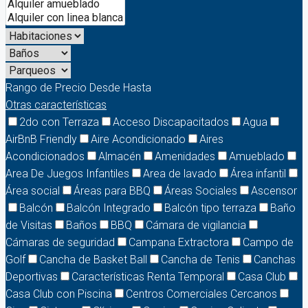
Rango de Precio
Desde
Hasta
Otras características
2do con Terraza
Acceso Discapacitados
Agua
AirBnB Friendly
Aire Acondicionado
Aires
Acondicionados
Almacén
Amenidades
Amueblado
Area De Juegos Infantiles
Area de lavado
Área infantil
Área social
Áreas para BBQ
Áreas Sociales
Ascensor
Balcón
Balcón Integrado
Balcón tipo terraza
Baño
de Visitas
Baños
BBQ
Cámara de vigilancia
Cámaras de seguridad
Campana Extractora
Campo de
Golf
Cancha de Basket Ball
Cancha de Tenis
Canchas
Deportivas
Características Renta Temporal
Casa Club
Casa Club con Piscina
Centros Comerciales Cercanos