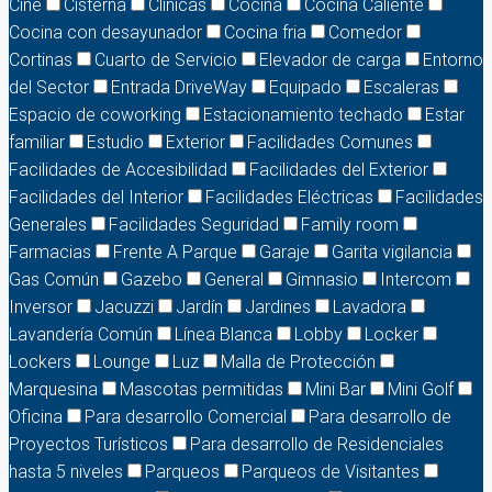
Cine
Cisterna
Clínicas
Cocina
Cocina Caliente
Cocina con desayunador
Cocina fria
Comedor
Cortinas
Cuarto de Servicio
Elevador de carga
Entorno
del Sector
Entrada DriveWay
Equipado
Escaleras
Espacio de coworking
Estacionamiento techado
Estar
familiar
Estudio
Exterior
Facilidades Comunes
Facilidades de Accesibilidad
Facilidades del Exterior
Facilidades del Interior
Facilidades Eléctricas
Facilidades
Generales
Facilidades Seguridad
Family room
Farmacias
Frente A Parque
Garaje
Garita vigilancia
Gas Común
Gazebo
General
Gimnasio
Intercom
Inversor
Jacuzzi
Jardín
Jardines
Lavadora
Lavandería Común
Línea Blanca
Lobby
Locker
Lockers
Lounge
Luz
Malla de Protección
Marquesina
Mascotas permitidas
Mini Bar
Mini Golf
Oficina
Para desarrollo Comercial
Para desarrollo de
Proyectos Turísticos
Para desarrollo de Residenciales
hasta 5 niveles
Parqueos
Parqueos de Visitantes