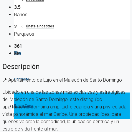
3.5
Baños
2
Únete a nosotros
Parqueos
361
Blog
M²
Descripción
Contacto
📍 Apartamento de Lujo en el Malecón de Santo Domingo
Ubicado en una de las zonas más exclusivas y estratégicas
del Malecón de Santo Domingo, este distinguido
Punta Cana
apartamento combina amplitud, elegancia y una privilegiada
vista panorámica al mar Caribe. Una propiedad ideal para
quienes valoran la comodidad, la ubicación céntrica y un
estilo de vida frente al mar.