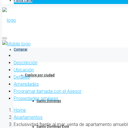
Punta Cana
Comprar
Descripción
Ubicación
Explore por ciudad
Detalles
Amenidades
Programar llamada con el Asesor
Propiedades similares
Santo Domingo
Home
Apartamentos
Exclusividad frente al mar: venta de apartamento amueb
Santo Domingo Este