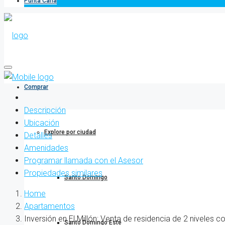
Punta Cana
Comprar
Descripción
Ubicación
Explore por ciudad
Detalles
Amenidades
Programar llamada con el Asesor
Propiedades similares
Santo Domingo
Home
Apartamentos
Inversión en El Millón: Venta de residencia de 2 niveles c
Santo Domingo Este