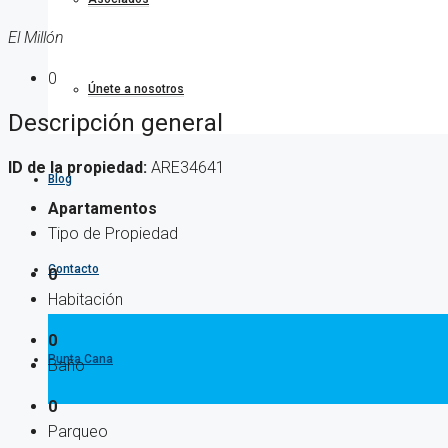
El Millón
0
Únete a nosotros
Descripción general
ID de la propiedad:
ARE34641
Blog
Apartamentos
Tipo de Propiedad
Contacto
0
Habitación
0
Punta Cana
Baño
0
Parqueo