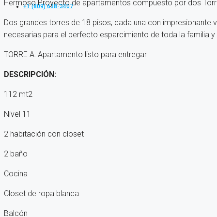
Hermoso Proyecto de apartamentos compuesto por dos Torr
+1 (809) 638-3407
Dos grandes torres de 18 pisos, cada una con impresionante vi
necesarias para el perfecto esparcimiento de toda la familia 
TORRE A: Apartamento listo para entregar
DESCRIPCIÓN:
112 mt2
Nivel 11
2 habitación con closet
2 baño
Cocina
Closet de ropa blanca
Balcón