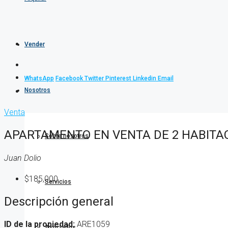
Vender
WhatsApp
Facebook
Twitter
Pinterest
Linkedin
Email
Nosotros
Venta
APARTAMENTO EN VENTA DE 2 HABITAC
Sobre nosotros
Juan Dolio
$185,000
Servicios
Descripción general
ID de la propiedad:
ARE1059
Asociados