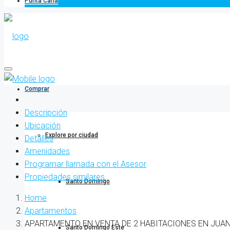
Punta Cana
Comprar
Descripción
Ubicación
Explore por ciudad
Detalles
Amenidades
Programar llamada con el Asesor
Propiedades similares
Santo Domingo
Home
Apartamentos
APARTAMENTO EN VENTA DE 2 HABITACIONES EN JUAN
Santo Domingo Este