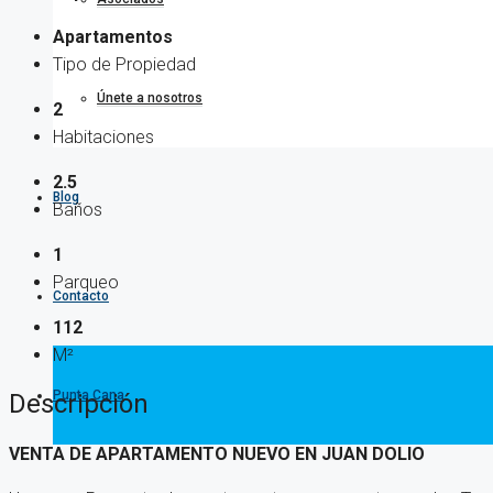
Apartamentos
Tipo de Propiedad
Únete a nosotros
2
Habitaciones
2.5
Blog
Baños
1
Parqueo
Contacto
112
M²
Punta Cana
Descripción
VENTA DE APARTAMENTO NUEVO EN JUAN DOLIO