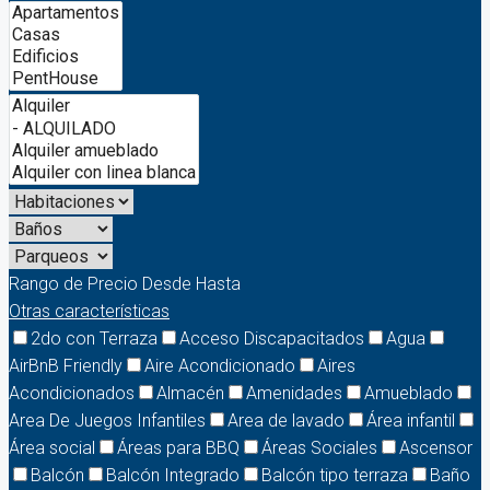
Rango de Precio
Desde
Hasta
Otras características
2do con Terraza
Acceso Discapacitados
Agua
AirBnB Friendly
Aire Acondicionado
Aires
Acondicionados
Almacén
Amenidades
Amueblado
Area De Juegos Infantiles
Area de lavado
Área infantil
Área social
Áreas para BBQ
Áreas Sociales
Ascensor
Balcón
Balcón Integrado
Balcón tipo terraza
Baño