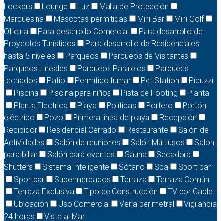
Lockers
Lounge
Luz
Malla de Protección
Marquesina
Mascotas permitidas
Mini Bar
Mini Golf
Oficina
Para desarrollo Comercial
Para desarrollo de
Proyectos Turísticos
Para desarrollo de Residenciales
hasta 5 niveles
Parqueos
Parqueos de Visitantes
Parqueos Lineales
Parqueos Paralelos
Parqueos
techados
Patio
Permitido fumar
Pet Station
Picuzzi
Piscina
Piscina para niños
Pista de Footing
Planta
Planta Electrica
Playa
Políticas
Portero
Portón
eléctrico
Pozo
Primera linea de playa
Recepción
Recibidor
Residencial Cerrado
Restaurante
Salón de
Actividades
Salón de reuniones
Salón Multiusos
Salon
para billar
Salón para eventos
Sauna
Secadora
Shutters
Sistema Inteligente
Sótano
Spa
Sport bar
Sportbar
Supermercados
Terraza
Terraza Común
Terraza Exclusiva
Tipo de Construcción
TV por Cable
Ubicación
Uso Comercial
Verja perimetral
Vigilancia
24 horas
Vista al Mar