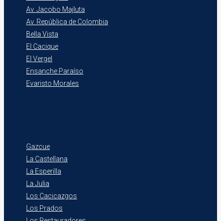
Av. Jacobo Majluta
Av. República de Colombia
Bella Vista
El Cacique
El Vergel
Ensanche Paraíso
Evaristo Morales
Gazcue
La Castellana
La Esperilla
La Julia
Los Cacicazgos
Los Prados
Los Restauradores