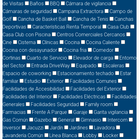
de Visitas
Baños
BBQ
Cámara de vigilancia
Cámaras de seguridad
Campana Extractora
Campo de
Golf
Cancha de Basket Ball
Cancha de Tenis
Canchas
Deportivas
Características Renta Temporal
Casa Club
Casa Club con Piscina
Centros Comerciales Cercanos
Cine
Cisterna
Clínicas
Cocina
Cocina Caliente
Cocina con desayunador
Cocina fria
Comedor
Cortinas
Cuarto de Servicio
Elevador de carga
Entorno
del Sector
Entrada DriveWay
Equipado
Escaleras
Espacio de coworking
Estacionamiento techado
Estar
familiar
Estudio
Exterior
Facilidades Comunes
Facilidades de Accesibilidad
Facilidades del Exterior
Facilidades del Interior
Facilidades Eléctricas
Facilidades
Generales
Facilidades Seguridad
Family room
Farmacias
Frente A Parque
Garaje
Garita vigilancia
Gas Común
Gazebo
General
Gimnasio
Intercom
Inversor
Jacuzzi
Jardín
Jardines
Lavadora
Lavandería Común
Línea Blanca
Lobby
Locker