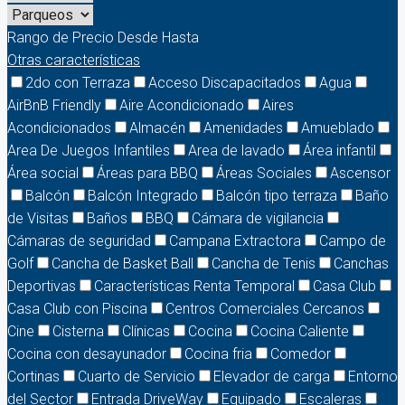
Rango de Precio
Desde
Hasta
Otras características
2do con Terraza
Acceso Discapacitados
Agua
AirBnB Friendly
Aire Acondicionado
Aires
Acondicionados
Almacén
Amenidades
Amueblado
Area De Juegos Infantiles
Area de lavado
Área infantil
Área social
Áreas para BBQ
Áreas Sociales
Ascensor
Balcón
Balcón Integrado
Balcón tipo terraza
Baño
de Visitas
Baños
BBQ
Cámara de vigilancia
Cámaras de seguridad
Campana Extractora
Campo de
Golf
Cancha de Basket Ball
Cancha de Tenis
Canchas
Deportivas
Características Renta Temporal
Casa Club
Casa Club con Piscina
Centros Comerciales Cercanos
Cine
Cisterna
Clínicas
Cocina
Cocina Caliente
Cocina con desayunador
Cocina fria
Comedor
Cortinas
Cuarto de Servicio
Elevador de carga
Entorno
del Sector
Entrada DriveWay
Equipado
Escaleras