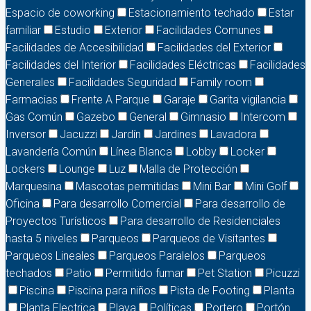
Espacio de coworking
Estacionamiento techado
Estar
familiar
Estudio
Exterior
Facilidades Comunes
Facilidades de Accesibilidad
Facilidades del Exterior
Facilidades del Interior
Facilidades Eléctricas
Facilidades
Generales
Facilidades Seguridad
Family room
Farmacias
Frente A Parque
Garaje
Garita vigilancia
Gas Común
Gazebo
General
Gimnasio
Intercom
Inversor
Jacuzzi
Jardín
Jardines
Lavadora
Lavandería Común
Línea Blanca
Lobby
Locker
Lockers
Lounge
Luz
Malla de Protección
Marquesina
Mascotas permitidas
Mini Bar
Mini Golf
Oficina
Para desarrollo Comercial
Para desarrollo de
Proyectos Turísticos
Para desarrollo de Residenciales
hasta 5 niveles
Parqueos
Parqueos de Visitantes
Parqueos Lineales
Parqueos Paralelos
Parqueos
techados
Patio
Permitido fumar
Pet Station
Picuzzi
Piscina
Piscina para niños
Pista de Footing
Planta
Planta Electrica
Playa
Políticas
Portero
Portón