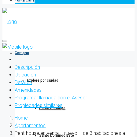
Punta Cana
Comprar
Descripción
Ubicación
Explore por ciudad
Detalles
Amenidades
Programar llamada con el Asesor
Propiedades similares
Santo Domingo
Home
Apartamentos
Pent-house en venta – nuevo – de 3 habitaciones a
Santo Domingo Este