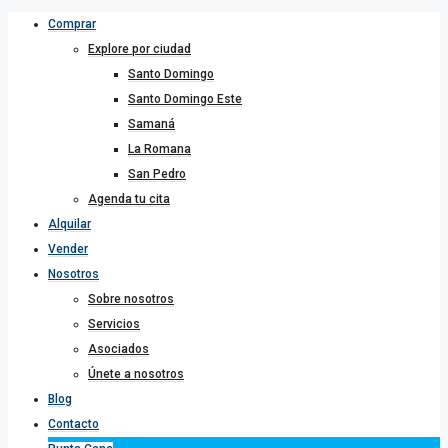
Comprar
Explore por ciudad
Santo Domingo
Santo Domingo Este
Samaná
La Romana
San Pedro
Agenda tu cita
Alquilar
Vender
Nosotros
Sobre nosotros
Servicios
Asociados
Únete a nosotros
Blog
Contacto