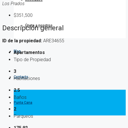
Los Prados
$351,500
Únete a nosotros
Descripción general
ID de la propiedad:
ARE34655
Blog
Apartamentos
Tipo de Propiedad
3
Contacto
Habitaciones
2.5
Baños
Punta Cana
2
Parqueos
175.92