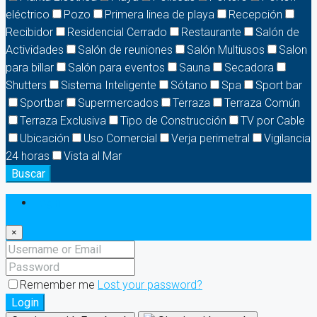
eléctrico
Pozo
Primera linea de playa
Recepción
Recibidor
Residencial Cerrado
Restaurante
Salón de
Actividades
Salón de reuniones
Salón Multiusos
Salon
para billar
Salón para eventos
Sauna
Secadora
Shutters
Sistema Inteligente
Sótano
Spa
Sport bar
Sportbar
Supermercados
Terraza
Terraza Común
Terraza Exclusiva
Tipo de Construcción
TV por Cable
Ubicación
Uso Comercial
Verja perimetral
Vigilancia
24 horas
Vista al Mar
Buscar
Login
×
Remember me
Lost your password?
Login