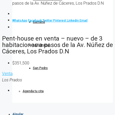
pasos de la Av. Núñez de Cáceres, Los Prados D.N
WhatsApp
Facebook
Twitter
Pinterest
Linkedin
Email
Samaná
Pent-house en venta – nuevo – de 3
habitaciones a pasos de la Av. Núñez de
La Romana
Cáceres, Los Prados D.N
$351,500
San Pedro
Venta
Los Prados
Agenda tu cita
Alquilar