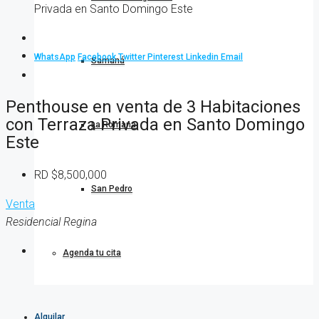
Privada en Santo Domingo Este
WhatsApp
Facebook
Twitter
Pinterest
Linkedin
Email
Samaná
Penthouse en venta de 3 Habitaciones
con Terraza Privada en Santo Domingo
La Romana
Este
RD
$8,500,000
San Pedro
Venta
Residencial Regina
Agenda tu cita
Alquilar