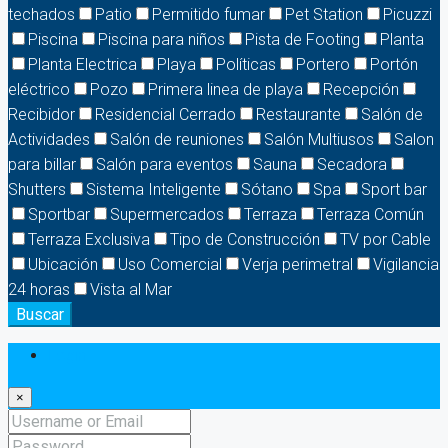
techados
Patio
Permitido fumar
Pet Station
Picuzzi
Piscina
Piscina para niños
Pista de Footing
Planta
Planta Electrica
Playa
Políticas
Portero
Portón
eléctrico
Pozo
Primera linea de playa
Recepción
Recibidor
Residencial Cerrado
Restaurante
Salón de
Actividades
Salón de reuniones
Salón Multiusos
Salon
para billar
Salón para eventos
Sauna
Secadora
Shutters
Sistema Inteligente
Sótano
Spa
Sport bar
Sportbar
Supermercados
Terraza
Terraza Común
Terraza Exclusiva
Tipo de Construcción
TV por Cable
Ubicación
Uso Comercial
Verja perimetral
Vigilancia
24 horas
Vista al Mar
Buscar
Login
×