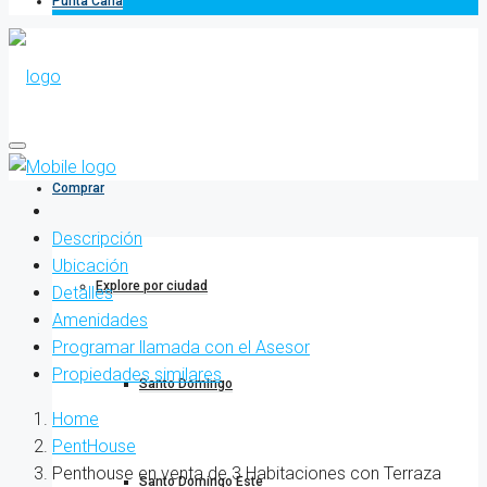
Punta Cana
Comprar
Descripción
Ubicación
Explore por ciudad
Detalles
Amenidades
Programar llamada con el Asesor
Propiedades similares
Santo Domingo
Home
PentHouse
Penthouse en venta de 3 Habitaciones con Terraza
Santo Domingo Este