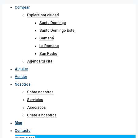
Comprar
Explore por ciudad
Santo Domingo
Santo Domingo Este
Samaná
La Romana
San Pedro
Agenda tu cita
Alquilar
Vender
Nosotros
Sobre nosotros
Servicios
Asociados
Únete a nosotros
Blog
Contacto