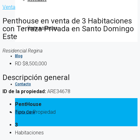
Venta
Penthouse en venta de 3 Habitaciones
con Terraza Privada en Santo Domingo
Únete a nosotros
Este
Residencial Regina
Blog
RD
$8,500,000
Descripción general
Contacto
ID de la propiedad:
ARE34678
PentHouse
Tipo de Propiedad
Punta Cana
3
Habitaciones