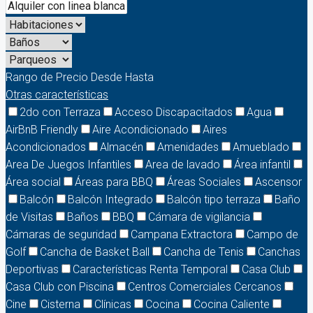
Rango de Precio
Desde
Hasta
Otras características
2do con Terraza
Acceso Discapacitados
Agua
AirBnB Friendly
Aire Acondicionado
Aires
Acondicionados
Almacén
Amenidades
Amueblado
Area De Juegos Infantiles
Area de lavado
Área infantil
Área social
Áreas para BBQ
Áreas Sociales
Ascensor
Balcón
Balcón Integrado
Balcón tipo terraza
Baño
de Visitas
Baños
BBQ
Cámara de vigilancia
Cámaras de seguridad
Campana Extractora
Campo de
Golf
Cancha de Basket Ball
Cancha de Tenis
Canchas
Deportivas
Características Renta Temporal
Casa Club
Casa Club con Piscina
Centros Comerciales Cercanos
Cine
Cisterna
Clínicas
Cocina
Cocina Caliente