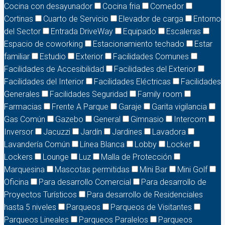
Cocina con desayunador
Cocina fria
Comedor
Cortinas
Cuarto de Servicio
Elevador de carga
Entorno
del Sector
Entrada DriveWay
Equipado
Escaleras
Espacio de coworking
Estacionamiento techado
Estar
familiar
Estudio
Exterior
Facilidades Comunes
Facilidades de Accesibilidad
Facilidades del Exterior
Facilidades del Interior
Facilidades Eléctricas
Facilidades
Generales
Facilidades Seguridad
Family room
Farmacias
Frente A Parque
Garaje
Garita vigilancia
Gas Común
Gazebo
General
Gimnasio
Intercom
Inversor
Jacuzzi
Jardín
Jardines
Lavadora
Lavandería Común
Línea Blanca
Lobby
Locker
Lockers
Lounge
Luz
Malla de Protección
Marquesina
Mascotas permitidas
Mini Bar
Mini Golf
Oficina
Para desarrollo Comercial
Para desarrollo de
Proyectos Turísticos
Para desarrollo de Residenciales
hasta 5 niveles
Parqueos
Parqueos de Visitantes
Parqueos Lineales
Parqueos Paralelos
Parqueos