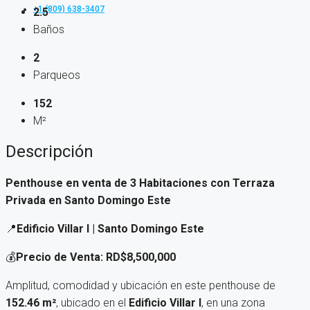
+1 (809) 638-3407
2.5
Baños
2
Parqueos
152
M²
Descripción
Penthouse en venta de 3 Habitaciones con Terraza
Privada en Santo Domingo Este
📍
Edificio Villar I | Santo Domingo Este
💰
Precio de Venta: RD$8,500,000
Amplitud, comodidad y ubicación en este penthouse de
152.46 m²
, ubicado en el
Edificio Villar I
, en una zona