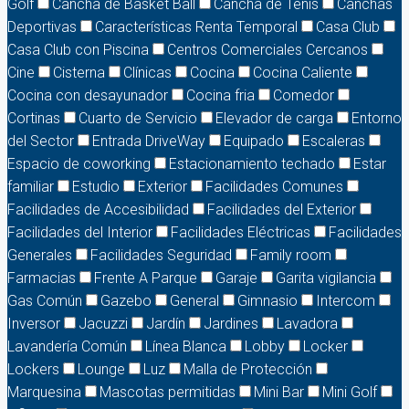
Golf
Cancha de Basket Ball
Cancha de Tenis
Canchas
Deportivas
Características Renta Temporal
Casa Club
Casa Club con Piscina
Centros Comerciales Cercanos
Cine
Cisterna
Clínicas
Cocina
Cocina Caliente
Cocina con desayunador
Cocina fria
Comedor
Cortinas
Cuarto de Servicio
Elevador de carga
Entorno
del Sector
Entrada DriveWay
Equipado
Escaleras
Espacio de coworking
Estacionamiento techado
Estar
familiar
Estudio
Exterior
Facilidades Comunes
Facilidades de Accesibilidad
Facilidades del Exterior
Facilidades del Interior
Facilidades Eléctricas
Facilidades
Generales
Facilidades Seguridad
Family room
Farmacias
Frente A Parque
Garaje
Garita vigilancia
Gas Común
Gazebo
General
Gimnasio
Intercom
Inversor
Jacuzzi
Jardín
Jardines
Lavadora
Lavandería Común
Línea Blanca
Lobby
Locker
Lockers
Lounge
Luz
Malla de Protección
Marquesina
Mascotas permitidas
Mini Bar
Mini Golf