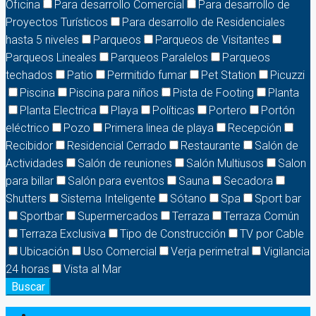
Oficina
Para desarrollo Comercial
Para desarrollo de
Proyectos Turísticos
Para desarrollo de Residenciales
hasta 5 niveles
Parqueos
Parqueos de Visitantes
Parqueos Lineales
Parqueos Paralelos
Parqueos
techados
Patio
Permitido fumar
Pet Station
Picuzzi
Piscina
Piscina para niños
Pista de Footing
Planta
Planta Electrica
Playa
Políticas
Portero
Portón
eléctrico
Pozo
Primera linea de playa
Recepción
Recibidor
Residencial Cerrado
Restaurante
Salón de
Actividades
Salón de reuniones
Salón Multiusos
Salon
para billar
Salón para eventos
Sauna
Secadora
Shutters
Sistema Inteligente
Sótano
Spa
Sport bar
Sportbar
Supermercados
Terraza
Terraza Común
Terraza Exclusiva
Tipo de Construcción
TV por Cable
Ubicación
Uso Comercial
Verja perimetral
Vigilancia
24 horas
Vista al Mar
Buscar
Login