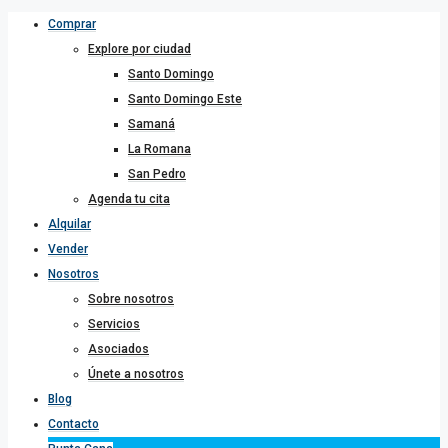
Comprar
Explore por ciudad
Santo Domingo
Santo Domingo Este
Samaná
La Romana
San Pedro
Agenda tu cita
Alquilar
Vender
Nosotros
Sobre nosotros
Servicios
Asociados
Únete a nosotros
Blog
Contacto