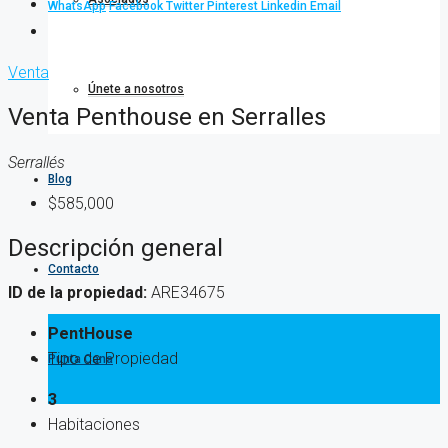
WhatsApp
Facebook
Twitter
Pinterest
Linkedin
Email
Venta
Únete a nosotros
Venta Penthouse en Serralles
Serrallés
Blog
$585,000
Descripción general
Contacto
ID de la propiedad:
ARE34675
PentHouse
Tipo de Propiedad
Punta Cana
3
Habitaciones