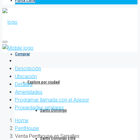
Punta Cana
Comprar
Descripción
Ubicación
Explore por ciudad
Detalles
Amenidades
Programar llamada con el Asesor
Propiedades similares
Santo Domingo
Home
PentHouse
Venta Penthouse en Serralles
Santo Domingo Este