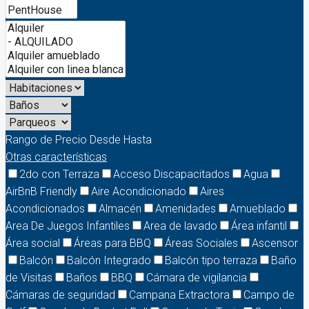
Rango de Precio
Desde
Hasta
Otras características
2do con Terraza
Acceso Discapacitados
Agua
AirBnB Friendly
Aire Acondicionado
Aires
Acondicionados
Almacén
Amenidades
Amueblado
Area De Juegos Infantiles
Area de lavado
Área infantil
Área social
Áreas para BBQ
Áreas Sociales
Ascensor
Balcón
Balcón Integrado
Balcón tipo terraza
Baño
de Visitas
Baños
BBQ
Cámara de vigilancia
Cámaras de seguridad
Campana Extractora
Campo de