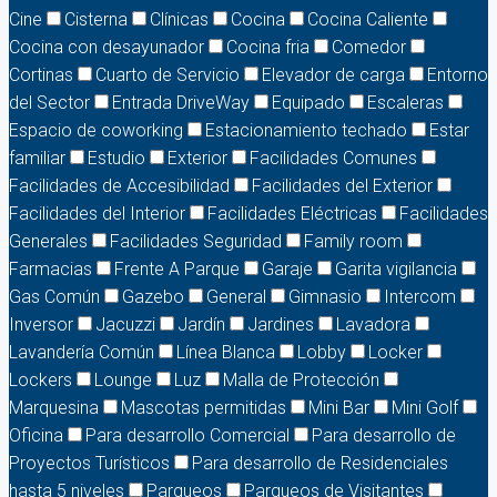
Cine
Cisterna
Clínicas
Cocina
Cocina Caliente
Cocina con desayunador
Cocina fria
Comedor
Cortinas
Cuarto de Servicio
Elevador de carga
Entorno
del Sector
Entrada DriveWay
Equipado
Escaleras
Espacio de coworking
Estacionamiento techado
Estar
familiar
Estudio
Exterior
Facilidades Comunes
Facilidades de Accesibilidad
Facilidades del Exterior
Facilidades del Interior
Facilidades Eléctricas
Facilidades
Generales
Facilidades Seguridad
Family room
Farmacias
Frente A Parque
Garaje
Garita vigilancia
Gas Común
Gazebo
General
Gimnasio
Intercom
Inversor
Jacuzzi
Jardín
Jardines
Lavadora
Lavandería Común
Línea Blanca
Lobby
Locker
Lockers
Lounge
Luz
Malla de Protección
Marquesina
Mascotas permitidas
Mini Bar
Mini Golf
Oficina
Para desarrollo Comercial
Para desarrollo de
Proyectos Turísticos
Para desarrollo de Residenciales
hasta 5 niveles
Parqueos
Parqueos de Visitantes