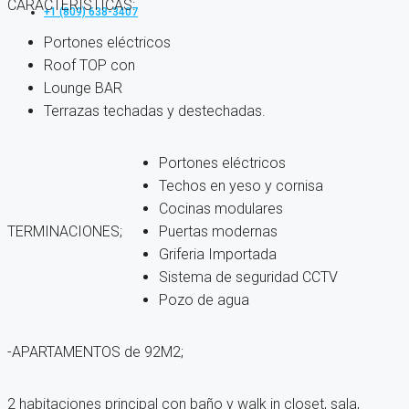
CARACTERISTICAS:
+1 (809) 638-3407
Portones eléctricos
Roof TOP con
Lounge BAR
Terrazas techadas y destechadas.
Portones eléctricos
Techos en yeso y cornisa
Cocinas modulares
TERMINACIONES;
Puertas modernas
Griferia Importada
Sistema de seguridad CCTV
Pozo de agua
-APARTAMENTOS de 92M2;
2 habitaciones principal con baño y walk in closet, sala,