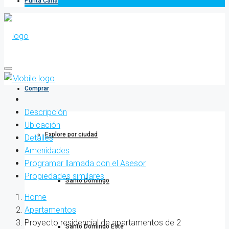
Punta Cana
Comprar
Descripción
Ubicación
Explore por ciudad
Detalles
Amenidades
Programar llamada con el Asesor
Propiedades similares
Santo Domingo
Home
Apartamentos
Proyecto residencial de apartamentos de 2
Santo Domingo Este