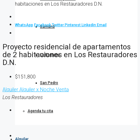
habitaciones en Los Restauradores D.N.
WhatsApp
Facebook
Twitter
Pinterest
Linkedin
Email
Samaná
Proyecto residencial de apartamentos
de 2 habitaciones en Los Restauradores
La Romana
D.N.
$151,800
San Pedro
Alquiler
Alquiler x Noche
Venta
Los Restauradores
Agenda tu cita
Alquilar