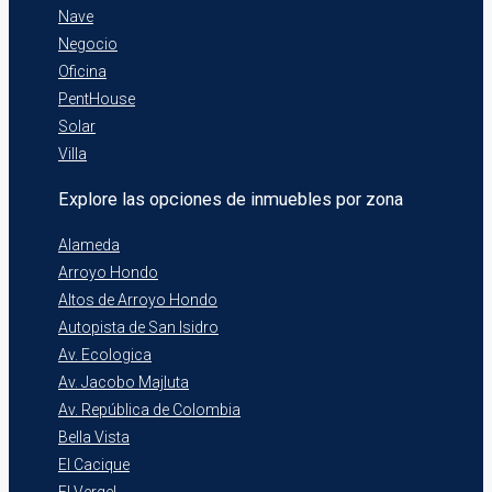
Nave
Negocio
Oficina
PentHouse
Solar
Villa
Explore las opciones de inmuebles por zona
Alameda
Arroyo Hondo
Altos de Arroyo Hondo
Autopista de San Isidro
Av. Ecologica
Av. Jacobo Majluta
Av. República de Colombia
Bella Vista
El Cacique
El Vergel