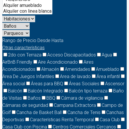
Rango de Precio
Desde
Hasta
Otras características
2do con Terraza
Acceso Discapacitados
Agua
AirBnB Friendly
Aire Acondicionado
Aires
Acondicionados
Almacén
Amenidades
Amueblado
Area De Juegos Infantiles
Area de lavado
Área infantil
Área social
Áreas para BBQ
Áreas Sociales
Ascensor
Balcón
Balcón Integrado
Balcón tipo terraza
Baño
de Visitas
Baños
BBQ
Cámara de vigilancia
Cámaras de seguridad
Campana Extractora
Campo de
Golf
Cancha de Basket Ball
Cancha de Tenis
Canchas
Deportivas
Características Renta Temporal
Casa Club
Casa Club con Piscina
Centros Comerciales Cercanos