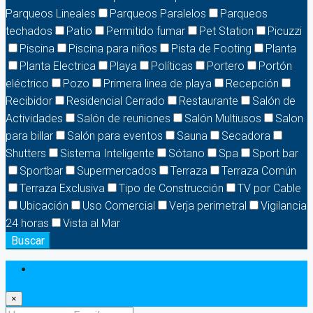
Parqueos Lineales
Parqueos Paralelos
Parqueos
techados
Patio
Permitido fumar
Pet Station
Picuzzi
Piscina
Piscina para niños
Pista de Footing
Planta
Planta Electrica
Playa
Políticas
Portero
Portón
eléctrico
Pozo
Primera linea de playa
Recepción
Recibidor
Residencial Cerrado
Restaurante
Salón de
Actividades
Salón de reuniones
Salón Multiusos
Salon
para billar
Salón para eventos
Sauna
Secadora
Shutters
Sistema Inteligente
Sótano
Spa
Sport bar
Sportbar
Supermercados
Terraza
Terraza Común
Terraza Exclusiva
Tipo de Construcción
TV por Cable
Ubicación
Uso Comercial
Verja perimetral
Vigilancia
24 horas
Vista al Mar
Buscar
Login
×