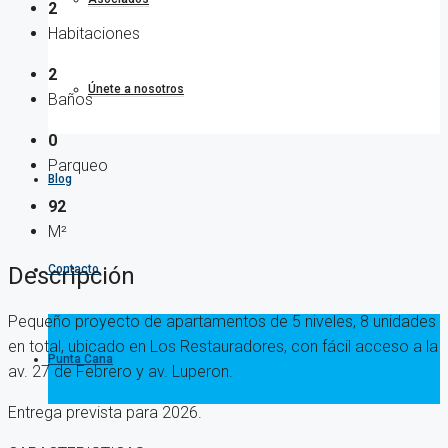
2
Habitaciones
2
Únete a nosotros
Baños
0
Parqueo
Blog
92
M²
Contacto
Descripción
Pequeño proyecto de apartamentos de 5 niveles, 8 unidades
en total, ubicado en Los Restauradores, con fácil acceso a la
Punta Cana
av. 27 de Febrero y av. Luperon.
Entrega prevista para 2026.