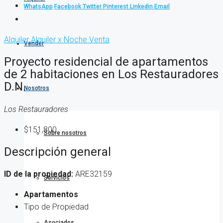
WhatsApp
Facebook
Twitter
Pinterest
Linkedin
Email
Alquiler
Alquiler x Noche
Venta
Vender
Proyecto residencial de apartamentos
de 2 habitaciones en Los Restauradores
D.N.
Nosotros
Los Restauradores
$151,800
Sobre nosotros
Descripción general
ID de la propiedad:
ARE32159
Servicios
Apartamentos
Tipo de Propiedad
Asociados