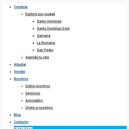
Comprar
Explore por ciudad
Santo Domingo
Santo Domingo Este
Samaná
La Romana
San Pedro
Agenda tu cita
Alquilar
Vender
Nosotros
Sobre nosotros
Servicios
Asociados
Únete a nosotros
Blog
Contacto