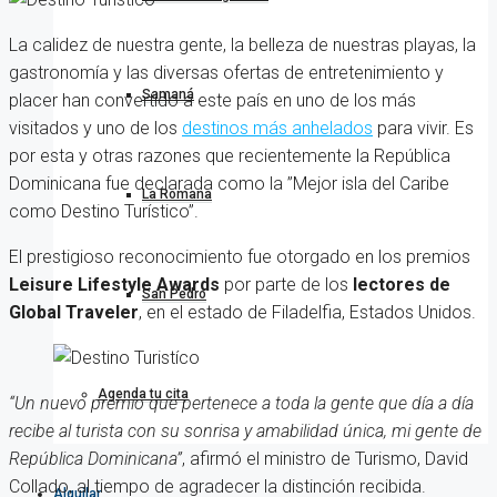
La calidez de nuestra gente, la belleza de nuestras playas, la
gastronomía y las diversas ofertas de entretenimiento y
Samaná
placer han convertido a este país en uno de los más
visitados y uno de los
destinos más anhelados
para vivir. Es
por esta y otras razones que recientemente la República
Dominicana fue declarada como la ”Mejor isla del Caribe
La Romana
como Destino Turístico”.
El prestigioso reconocimiento fue otorgado en los premios
Leisure Lifestyle Awards
por parte de los
lectores de
San Pedro
Global Traveler
, en el estado de Filadelfia, Estados Unidos.
Agenda tu cita
“Un nuevo premio que pertenece a toda la gente que día a día
recibe al turista con su sonrisa y amabilidad única, mi gente de
República Dominicana”
, afirmó el ministro de Turismo, David
Collado, al tiempo de agradecer la distinción recibida.
Alquilar