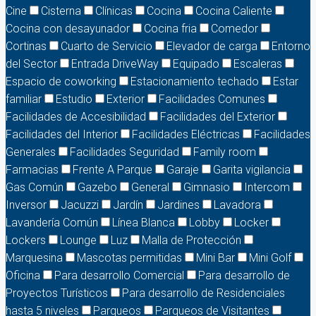
Cine
Cisterna
Clínicas
Cocina
Cocina Caliente
Cocina con desayunador
Cocina fria
Comedor
Cortinas
Cuarto de Servicio
Elevador de carga
Entorno
del Sector
Entrada DriveWay
Equipado
Escaleras
Espacio de coworking
Estacionamiento techado
Estar
familiar
Estudio
Exterior
Facilidades Comunes
Facilidades de Accesibilidad
Facilidades del Exterior
Facilidades del Interior
Facilidades Eléctricas
Facilidades
Generales
Facilidades Seguridad
Family room
Farmacias
Frente A Parque
Garaje
Garita vigilancia
Gas Común
Gazebo
General
Gimnasio
Intercom
Inversor
Jacuzzi
Jardín
Jardines
Lavadora
Lavandería Común
Línea Blanca
Lobby
Locker
Lockers
Lounge
Luz
Malla de Protección
Marquesina
Mascotas permitidas
Mini Bar
Mini Golf
Oficina
Para desarrollo Comercial
Para desarrollo de
Proyectos Turísticos
Para desarrollo de Residenciales
hasta 5 niveles
Parqueos
Parqueos de Visitantes