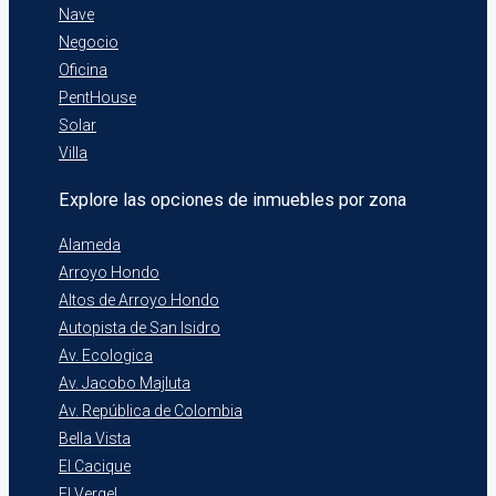
Nave
Negocio
Oficina
PentHouse
Solar
Villa
Explore las opciones de inmuebles por zona
Alameda
Arroyo Hondo
Altos de Arroyo Hondo
Autopista de San Isidro
Av. Ecologica
Av. Jacobo Majluta
Av. República de Colombia
Bella Vista
El Cacique
El Vergel