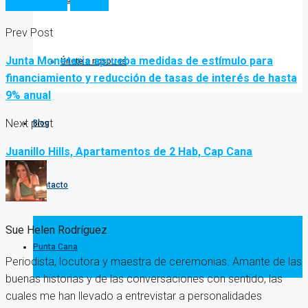
Propiedades
Turismo
Prev Post
Junta Monetaria aprueba medidas de estímulo para
Únete a nosotros
financiamiento y reducción de tasas de interés de hasta
9% anual
Next post
Blog
Juanillo Hills, Apartamentos de 2 Hab, Cap Cana
Contacto
Sue Helen Rodríguez
Punta Cana
Periodista, locutora y maestra de ceremonias. Amante de las
buenas historias y de las conversaciones con sentido, las
cuales me han llevado a entrevistar a personalidades