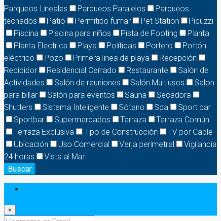
Parqueos Lineales
Parqueos Paralelos
Parqueos
techados
Patio
Permitido fumar
Pet Station
Picuzzi
Piscina
Piscina para niños
Pista de Footing
Planta
Planta Electrica
Playa
Políticas
Portero
Portón
eléctrico
Pozo
Primera linea de playa
Recepción
Recibidor
Residencial Cerrado
Restaurante
Salón de
Actividades
Salón de reuniones
Salón Multiusos
Salon
para billar
Salón para eventos
Sauna
Secadora
Shutters
Sistema Inteligente
Sótano
Spa
Sport bar
Sportbar
Supermercados
Terraza
Terraza Común
Terraza Exclusiva
Tipo de Construcción
TV por Cable
Ubicación
Uso Comercial
Verja perimetral
Vigilancia
24 horas
Vista al Mar
Buscar
Login
×