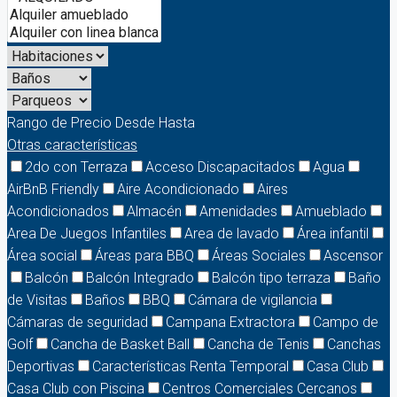
Rango de Precio
Desde
Hasta
Otras características
2do con Terraza
Acceso Discapacitados
Agua
AirBnB Friendly
Aire Acondicionado
Aires
Acondicionados
Almacén
Amenidades
Amueblado
Area De Juegos Infantiles
Area de lavado
Área infantil
Área social
Áreas para BBQ
Áreas Sociales
Ascensor
Balcón
Balcón Integrado
Balcón tipo terraza
Baño
de Visitas
Baños
BBQ
Cámara de vigilancia
Cámaras de seguridad
Campana Extractora
Campo de
Golf
Cancha de Basket Ball
Cancha de Tenis
Canchas
Deportivas
Características Renta Temporal
Casa Club
Casa Club con Piscina
Centros Comerciales Cercanos