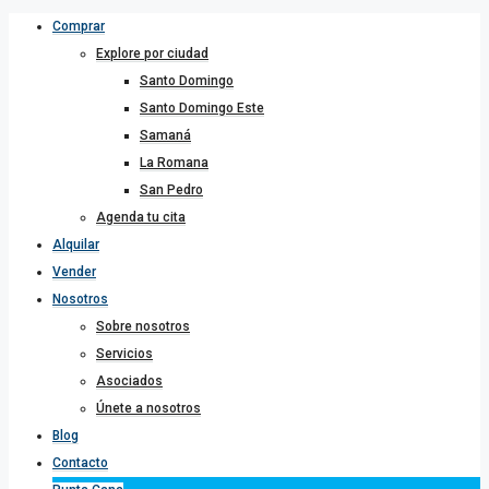
Comprar
Explore por ciudad
Santo Domingo
Santo Domingo Este
Samaná
La Romana
San Pedro
Agenda tu cita
Alquilar
Vender
Nosotros
Sobre nosotros
Servicios
Asociados
Únete a nosotros
Blog
Contacto