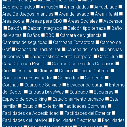
Acondicionados
Almacén
Amenidades
Amueblado
Area De Juegos Infantiles
Area de lavado
Área infantil
Área social
Áreas para BBQ
Áreas Sociales
Ascensor
Balcón
Balcón Integrado
Balcón tipo terraza
Baño
de Visitas
Baños
BBQ
Cámara de vigilancia
Cámaras de seguridad
Campana Extractora
Campo de
Golf
Cancha de Basket Ball
Cancha de Tenis
Canchas
Deportivas
Características Renta Temporal
Casa Club
Casa Club con Piscina
Centros Comerciales Cercanos
Cine
Cisterna
Clínicas
Cocina
Cocina Caliente
Cocina con desayunador
Cocina fria
Comedor
Cortinas
Cuarto de Servicio
Elevador de carga
Entorno
del Sector
Entrada DriveWay
Equipado
Escaleras
Espacio de coworking
Estacionamiento techado
Estar
familiar
Estudio
Exterior
Facilidades Comunes
Facilidades de Accesibilidad
Facilidades del Exterior
Facilidades del Interior
Facilidades Eléctricas
Facilidades