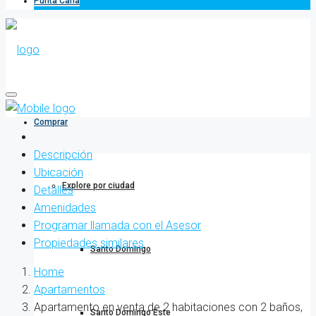
Punta Cana
Comprar
Descripción
Ubicación
Explore por ciudad
Detalles
Amenidades
Programar llamada con el Asesor
Propiedades similares
Santo Domingo
Home
Apartamentos
Apartamento en venta de 2 habitaciones con 2 baños,
Santo Domingo Este