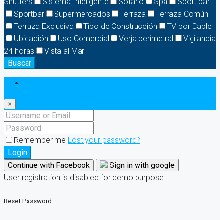
Shutters
Sistema Inteligente
Sótano
Spa
Sport bar
Sportbar
Supermercados
Terraza
Terraza Común
Terraza Exclusiva
Tipo de Construcción
TV por Cable
Ubicación
Uso Comercial
Verja perimetral
Vigilancia
24 horas
Vista al Mar
Buscar
Login
×
Remember me
Lost your password?
Login
Continue with Facebook
Sign in with google
User registration is disabled for demo purpose.
Reset Password