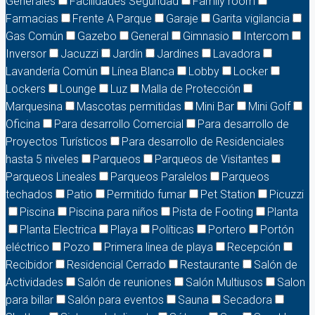
Generales
Facilidades Seguridad
Family room
Farmacias
Frente A Parque
Garaje
Garita vigilancia
Gas Común
Gazebo
General
Gimnasio
Intercom
Inversor
Jacuzzi
Jardín
Jardines
Lavadora
Lavandería Común
Línea Blanca
Lobby
Locker
Lockers
Lounge
Luz
Malla de Protección
Marquesina
Mascotas permitidas
Mini Bar
Mini Golf
Oficina
Para desarrollo Comercial
Para desarrollo de
Proyectos Turísticos
Para desarrollo de Residenciales
hasta 5 niveles
Parqueos
Parqueos de Visitantes
Parqueos Lineales
Parqueos Paralelos
Parqueos
techados
Patio
Permitido fumar
Pet Station
Picuzzi
Piscina
Piscina para niños
Pista de Footing
Planta
Planta Electrica
Playa
Políticas
Portero
Portón
eléctrico
Pozo
Primera linea de playa
Recepción
Recibidor
Residencial Cerrado
Restaurante
Salón de
Actividades
Salón de reuniones
Salón Multiusos
Salon
para billar
Salón para eventos
Sauna
Secadora