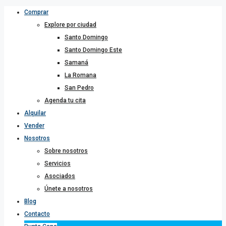
Comprar
Explore por ciudad
Santo Domingo
Santo Domingo Este
Samaná
La Romana
San Pedro
Agenda tu cita
Alquilar
Vender
Nosotros
Sobre nosotros
Servicios
Asociados
Únete a nosotros
Blog
Contacto