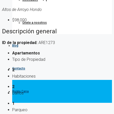
Altos de Arroyo Hondo
$98,000
Únete a nosotros
Descripción general
ID de la propiedad:
ARE1273
Blog
Apartamentos
Tipo de Propiedad
Contacto
2
Habitaciones
2
Punta Cana
Baños
1
Parqueo