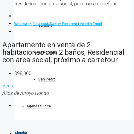
Residencial con área social, próximo a carrefour
WhatsApp
Facebook
Twitter
Pinterest
Linkedin
Email
Samaná
Apartamento en venta de 2
habitaciones con 2 baños, Residencial
La Romana
con área social, próximo a carrefour
$98,000
San Pedro
Venta
Altos de Arroyo Hondo
Agenda tu cita
Alquilar