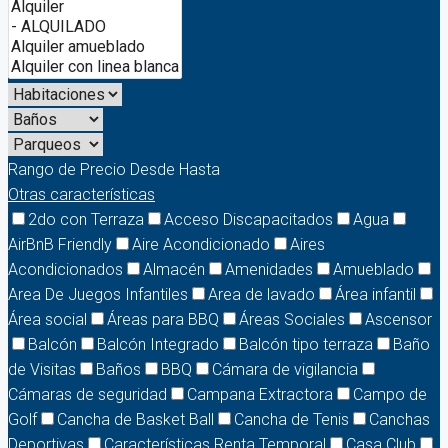
Rango de Precio
Desde
Hasta
Otras características
2do con Terraza
Acceso Discapacitados
Agua
AirBnB Friendly
Aire Acondicionado
Aires
Acondicionados
Almacén
Amenidades
Amueblado
Area De Juegos Infantiles
Area de lavado
Área infantil
Área social
Áreas para BBQ
Áreas Sociales
Ascensor
Balcón
Balcón Integrado
Balcón tipo terraza
Baño
de Visitas
Baños
BBQ
Cámara de vigilancia
Cámaras de seguridad
Campana Extractora
Campo de
Golf
Cancha de Basket Ball
Cancha de Tenis
Canchas
Deportivas
Características Renta Temporal
Casa Club