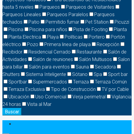
hasta 5 niveles
Parqueos
Parqueos de Visitantes
Parqueos Lineales
Parqueos Paralelos
Parqueos
techados
Patio
Permitido fumar
Pet Station
Picuzzi
Piscina
Piscina para niños
Pista de Footing
Planta
Planta Electrica
Playa
Políticas
Portero
Portón
eléctrico
Pozo
Primera linea de playa
Recepción
Recibidor
Residencial Cerrado
Restaurante
Salón de
Actividades
Salón de reuniones
Salón Multiusos
Salon
para billar
Salón para eventos
Sauna
Secadora
Shutters
Sistema Inteligente
Sótano
Spa
Sport bar
Sportbar
Supermercados
Terraza
Terraza Común
Terraza Exclusiva
Tipo de Construcción
TV por Cable
Ubicación
Uso Comercial
Verja perimetral
Vigilancia
24 horas
Vista al Mar
Buscar
Login