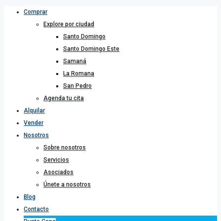
Comprar
Explore por ciudad
Santo Domingo
Santo Domingo Este
Samaná
La Romana
San Pedro
Agenda tu cita
Alquilar
Vender
Nosotros
Sobre nosotros
Servicios
Asociados
Únete a nosotros
Blog
Contacto