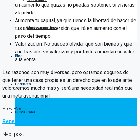
un aumento que quizás no puedas sostener, si vivieras
alquilado.
Aumenta tu capital, ya que tienes la libertad de hacer de
tus ahorros una inversión que irá en aumento con el
Únete a nosotros
paso del tiempo.
Valorización: No puedes olvidar que son bienes y que
año tras año se valorizan y por tanto aumentan su valor
Blog
a la venta.
Las razones son muy diversas, pero estamos seguros de
que tener una casa propia es un derecho que en lo adelante
Contacto
valoraremos mucho más y será una necesidad real más que
una meta aspiracional.
Prev Post
Punta Cana
Beneficios del bono para comprar mi primera vivienda
Next post