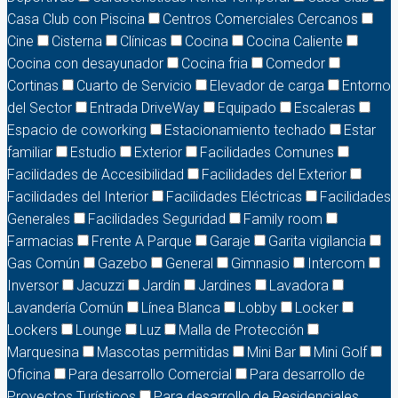
Casa Club con Piscina
Centros Comerciales Cercanos
Cine
Cisterna
Clínicas
Cocina
Cocina Caliente
Cocina con desayunador
Cocina fria
Comedor
Cortinas
Cuarto de Servicio
Elevador de carga
Entorno
del Sector
Entrada DriveWay
Equipado
Escaleras
Espacio de coworking
Estacionamiento techado
Estar
familiar
Estudio
Exterior
Facilidades Comunes
Facilidades de Accesibilidad
Facilidades del Exterior
Facilidades del Interior
Facilidades Eléctricas
Facilidades
Generales
Facilidades Seguridad
Family room
Farmacias
Frente A Parque
Garaje
Garita vigilancia
Gas Común
Gazebo
General
Gimnasio
Intercom
Inversor
Jacuzzi
Jardín
Jardines
Lavadora
Lavandería Común
Línea Blanca
Lobby
Locker
Lockers
Lounge
Luz
Malla de Protección
Marquesina
Mascotas permitidas
Mini Bar
Mini Golf
Oficina
Para desarrollo Comercial
Para desarrollo de
Proyectos Turísticos
Para desarrollo de Residenciales