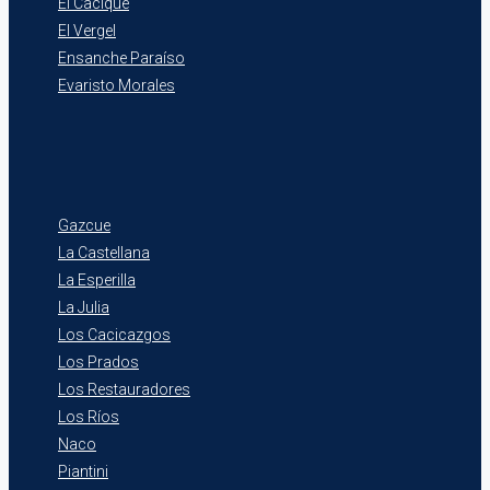
El Cacique
El Vergel
Ensanche Paraíso
Evaristo Morales
Gazcue
La Castellana
La Esperilla
La Julia
Los Cacicazgos
Los Prados
Los Restauradores
Los Ríos
Naco
Piantini